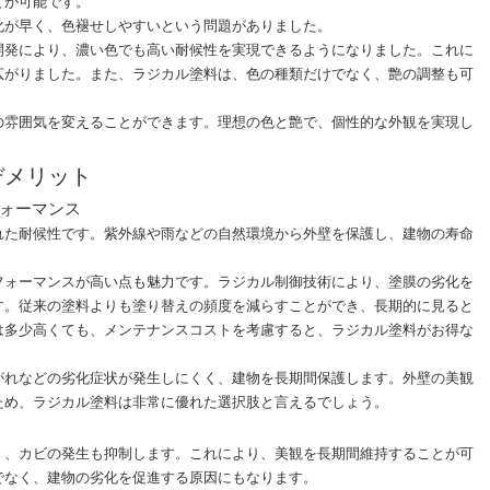
とが可能です。
化が早く、色褪せしやすいという問題がありました。
開発により、濃い色でも高い耐候性を実現できるようになりました。これに
広がりました。また、ラジカル塗料は、色の種類だけでなく、艶の調整も可
の雰囲気を変えることができます。理想の色と艶で、個性的な外観を実現し
デメリット
ォーマンス
れた耐候性です。紫外線や雨などの自然環境から外壁を保護し、建物の寿命
フォーマンスが高い点も魅力です。ラジカル制御技術により、塗膜の劣化を
す。従来の塗料よりも塗り替えの頻度を減らすことができ、長期的に見ると
は多少高くても、メンテナンスコストを考慮すると、ラジカル塗料がお得な
がれなどの劣化症状が発生しにくく、建物を長期間保護します。外壁の美観
ため、ラジカル塗料は非常に優れた選択肢と言えるでしょう。
く、カビの発生も抑制します。これにより、美観を長期間維持することが可
でなく、建物の劣化を促進する原因にもなります。