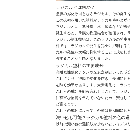
ラジカルとは何か？
塗膜の劣化原因となるラジカル。その発生
この技術を用いた塗料がラジカル塗料と呼
ラジカルとは、紫外線、水、酸素などが複
発生すると、塗膜の樹脂結合が破壊され、
ラジカル制御技術は、このラジカルの発生
料では、ラジカルの発生を完全に抑制する
カルの発生を大幅に抑制することに成功し
護することが可能となりました。
ラジカル塗料の主要成分
高耐候性酸化チタンや光安定剤といった成
これにより、塗膜の劣化を防ぎ、長期にわ
を防ぐ効果があります。光安定剤は、ラジ
これらの成分を組み合わせることで、ラジ
に有害な物質を含んでいないため、安心し
と言えます。
これらの成分によって、外壁は長期間にわ
濃い色も可能？ラジカル塗料の色の選
以前は濃い色の選択肢が少ないというデメ