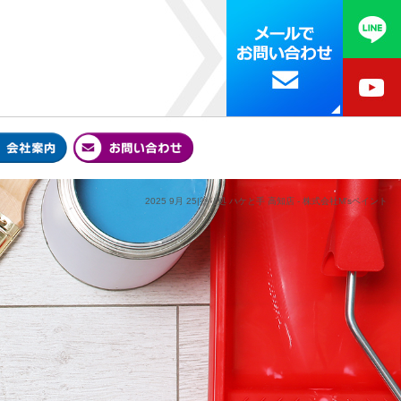
2025 9月 25|塗り処 ハケと手 高知店 - 株式会社M'sペイント