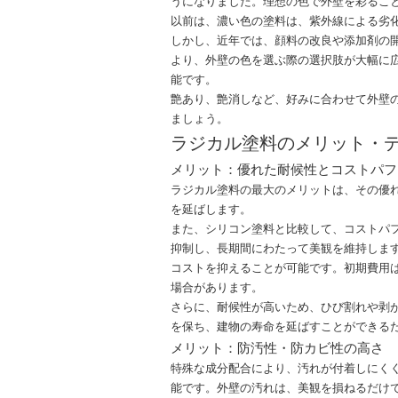
うになりました。理想の色で外壁を彩るこ
以前は、濃い色の塗料は、紫外線による劣
しかし、近年では、顔料の改良や添加剤の
より、外壁の色を選ぶ際の選択肢が大幅に
能です。
艶あり、艶消しなど、好みに合わせて外壁
ましょう。
ラジカル塗料のメリット・
メリット：優れた耐候性とコストパフ
ラジカル塗料の最大のメリットは、その優
を延ばします。
また、シリコン塗料と比較して、コストパ
抑制し、長期間にわたって美観を維持しま
コストを抑えることが可能です。初期費用
場合があります。
さらに、耐候性が高いため、ひび割れや剥
を保ち、建物の寿命を延ばすことができる
メリット：防汚性・防カビ性の高さ
特殊な成分配合により、汚れが付着しにく
能です。外壁の汚れは、美観を損ねるだけ