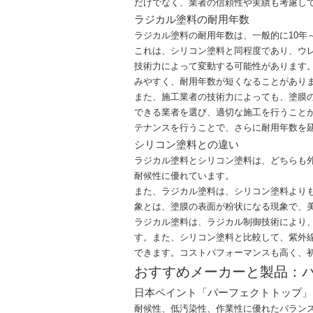
だけでなく、業者の信頼性や実績も考慮し
ラジカル塗料の耐用年数
ラジカル塗料の耐用年数は、一般的に10年
これは、シリコン塗料と同程度であり、ウ
技術力によって変動する可能性があります
みやすく、耐用年数が短くなることがあり
また、施工業者の技術力によっても、塗膜
できる業者を選び、適切な施工を行うこと
テナンスを行うことで、さらに耐用年数を
シリコン塗料との違い
ラジカル塗料とシリコン塗料は、どちらも
耐候性に優れています。
また、ラジカル塗料は、シリコン塗料より
象とは、塗膜の表面が粉状になる現象で、
ラジカル塗料は、ラジカル制御技術により
す。また、シリコン塗料と比較して、紫外
できます。コストパフォーマンスも高く、
おすすめメーカーと製品：
日本ペイント「パーフェクトトップ」
耐候性、低汚染性、作業性に優れたバラン