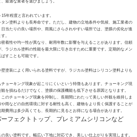
て、最適な業者を選びましょう。
～15年程度と言われています。
レタン塗料よりも長寿命です。ただし、建物の立地条件や気候、施工業者の
。日当たりの良い場所や、雨風にさらされやすい場所では、塗膜の劣化が進
ます。
の密着性や均一性が異なり、耐用年数に影響を与えることがあります。信頼
が、ラジカル塗料の性能を最大限に引き出すために重要です。定期的なメン
延ばすことも可能です。
外壁塗装によく用いられる塗料ですが、ラジカル塗料はシリコン塗料よりも
もチョーキング現象が起こりにくいという特徴もあります。チョーキング現
美観を損ねるだけでなく、塗膜の保護機能も低下させる原因となります。
、このチョーキング現象を抑制し、長期間にわたって美しい外観を維持しま
線や雨などの自然環境に対する耐性も高く、建物をより長く保護することが
初期費用は多少高くても、長期的に見るとお得になる場合があります。
パーフェクトトップ、プレミアムシリコンなど
スの良い塗料です。幅広い下地に対応でき、美しい仕上がりを実現します。