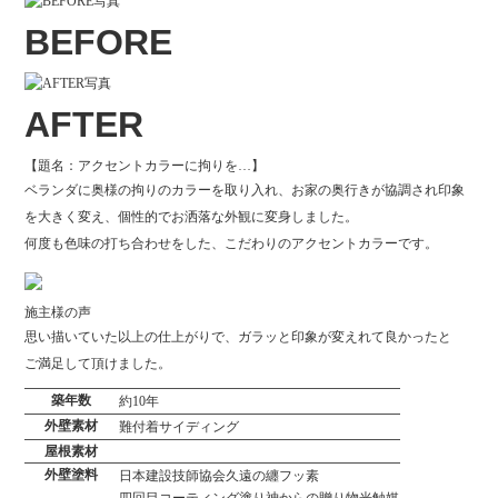
BEFORE
AFTER
【題名：アクセントカラーに拘りを…】
ベランダに奥様の拘りのカラーを取り入れ、お家の奥行きが協調され印象
を大きく変え、個性的でお洒落な外観に変身しました。
何度も色味の打ち合わせをした、こだわりのアクセントカラーです。
施主様の声
思い描いていた以上の仕上がりで、ガラッと印象が変えれて良かったと
ご満足して頂けました。
築年数
約10年
外壁素材
難付着サイディング
屋根素材
外壁塗料
日本建設技師協会久遠の纏フッ素