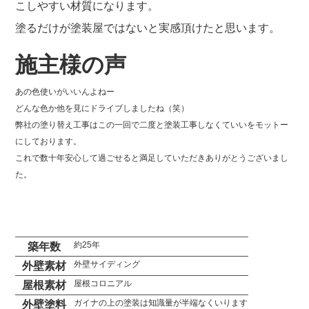
こしやすい材質になります。
塗るだけが塗装屋ではないと実感頂けたと思います。
施主様の声
あの色使いがいいんよねー
どんな色か他を見にドライブしましたね（笑）
弊社の塗り替え工事はこの一回で二度と塗装工事しなくていいをモットー
にしております。
これで数十年安心して過ごせると満足していただきありがとうございまし
た。
約25年
築年数
外壁サイディング
外壁素材
屋根コロニアル
屋根素材
ガイナの上の塗装は知識量が半端なくいります
外壁塗料