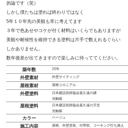
勿論です（笑）
しかし僕たちは塗れば終わりではなく
5年１０年先の美観も常に考えてます
３年で色あせやコケが付く材料はいくらでもありますが
美観や耐候性を維持できる塗料は片手で数えれるぐらい
しかありません。
数年後差が出てきますので楽しみに待っててください。
25年
築年数
外壁サイディング
外壁素材
屋根コロニアル
屋根素材
日本建設技師協会嘉久遠の纏
外壁塗料
光触媒
日本建設技師協会嘉久遠の天笠
屋根塗料
光触媒
ベージュ
カラー
屋根、外壁塗装、付帯部、コーキング打ち換え
施工内容