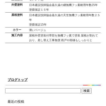
外壁塗料
日本建設技師協会嘉久遠の纏無機フッ素耐用年数25年
塗膜保証１５年
屋根塗料
日本建設技師協会嘉久遠の天笠無機フッ素耐用年数２５
年
塗膜保証15年
カラー
薄いベージュ
施工内容
屋根外壁塗装付帯部を無機フッ素で塗装 屋根が割れて
おり、差し替え工事無償 雨戸や雨樋もしっかりと
ブログトップ
最近の投稿