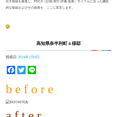
出す取組を推進し、PDCA（計画-実行-評価-改善）サイクルに沿った継続
的な取組およびその改善を、ここに宣言します。
高知県奈半利町ｓ様邸
投稿日
2024年2月8日
Facebook
Twitter
Line
b e f o r e
a f t e r