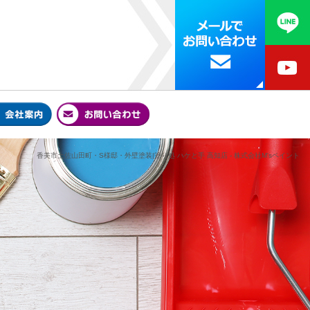
香美市土佐山田町・S様邸・外壁塗装|塗り処 ハケと手 高知店 - 株式会社M'sペイント