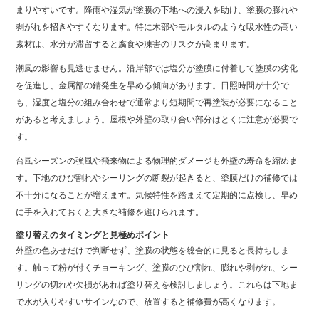
まりやすいです。降雨や湿気が塗膜の下地への浸入を助け、塗膜の膨れや
剥がれを招きやすくなります。特に木部やモルタルのような吸水性の高い
素材は、水分が滞留すると腐食や凍害のリスクが高まります。
潮風の影響も見逃せません。沿岸部では塩分が塗膜に付着して塗膜の劣化
を促進し、金属部の錆発生を早める傾向があります。日照時間が十分で
も、湿度と塩分の組み合わせで通常より短期間で再塗装が必要になること
があると考えましょう。屋根や外壁の取り合い部分はとくに注意が必要で
す。
台風シーズンの強風や飛来物による物理的ダメージも外壁の寿命を縮めま
す。下地のひび割れやシーリングの断裂が起きると、塗膜だけの補修では
不十分になることが増えます。気候特性を踏まえて定期的に点検し、早め
に手を入れておくと大きな補修を避けられます。
塗り替えのタイミングと見極めポイント
外壁の色あせだけで判断せず、塗膜の状態を総合的に見ると長持ちしま
す。触って粉が付くチョーキング、塗膜のひび割れ、膨れや剥がれ、シー
リングの切れや欠損があれば塗り替えを検討しましょう。これらは下地ま
で水が入りやすいサインなので、放置すると補修費が高くなります。