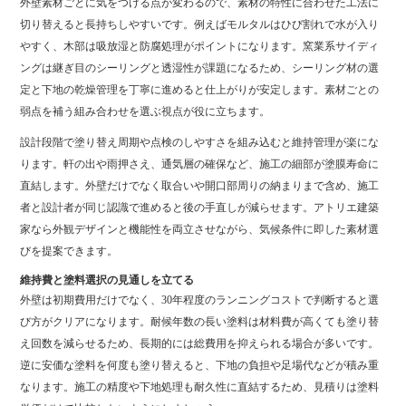
外壁素材ごとに気をつける点が変わるので、素材の特性に合わせた工法に
切り替えると長持ちしやすいです。例えばモルタルはひび割れで水が入り
やすく、木部は吸放湿と防腐処理がポイントになります。窯業系サイディ
ングは継ぎ目のシーリングと透湿性が課題になるため、シーリング材の選
定と下地の乾燥管理を丁寧に進めると仕上がりが安定します。素材ごとの
弱点を補う組み合わせを選ぶ視点が役に立ちます。
設計段階で塗り替え周期や点検のしやすさを組み込むと維持管理が楽にな
ります。軒の出や雨押さえ、通気層の確保など、施工の細部が塗膜寿命に
直結します。外壁だけでなく取合いや開口部周りの納まりまで含め、施工
者と設計者が同じ認識で進めると後の手直しが減らせます。アトリエ建築
家なら外観デザインと機能性を両立させながら、気候条件に即した素材選
びを提案できます。
維持費と塗料選択の見通しを立てる
外壁は初期費用だけでなく、30年程度のランニングコストで判断すると選
び方がクリアになります。耐候年数の長い塗料は材料費が高くても塗り替
え回数を減らせるため、長期的には総費用を抑えられる場合が多いです。
逆に安価な塗料を何度も塗り替えると、下地の負担や足場代などが積み重
なります。施工の精度や下地処理も耐久性に直結するため、見積りは塗料