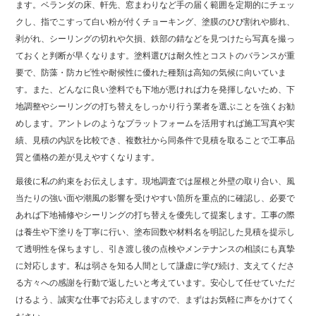
ます。ベランダの床、軒先、窓まわりなど手の届く範囲を定期的にチェッ
クし、指でこすって白い粉が付くチョーキング、塗膜のひび割れや膨れ、
剥がれ、シーリングの切れや欠損、鉄部の錆などを見つけたら写真を撮っ
ておくと判断が早くなります。塗料選びは耐久性とコストのバランスが重
要で、防藻・防カビ性や耐候性に優れた種類は高知の気候に向いていま
す。また、どんなに良い塗料でも下地が悪ければ力を発揮しないため、下
地調整やシーリングの打ち替えをしっかり行う業者を選ぶことを強くお勧
めします。アントレのようなプラットフォームを活用すれば施工写真や実
績、見積の内訳を比較でき、複数社から同条件で見積を取ることで工事品
質と価格の差が見えやすくなります。
最後に私の約束をお伝えします。現地調査では屋根と外壁の取り合い、風
当たりの強い面や潮風の影響を受けやすい箇所を重点的に確認し、必要で
あれば下地補修やシーリングの打ち替えを優先して提案します。工事の際
は養生や下塗りを丁寧に行い、塗布回数や材料名を明記した見積を提示し
て透明性を保ちますし、引き渡し後の点検やメンテナンスの相談にも真摯
に対応します。私は弱さを知る人間として謙虚に学び続け、支えてくださ
る方々への感謝を行動で返したいと考えています。安心して任せていただ
けるよう、誠実な仕事でお応えしますので、まずはお気軽に声をかけてく