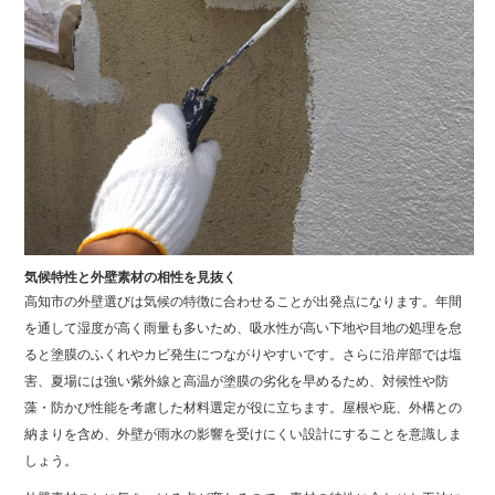
気候特性と外壁素材の相性を見抜く
高知市の外壁選びは気候の特徴に合わせることが出発点になります。年間
を通して湿度が高く雨量も多いため、吸水性が高い下地や目地の処理を怠
ると塗膜のふくれやカビ発生につながりやすいです。さらに沿岸部では塩
害、夏場には強い紫外線と高温が塗膜の劣化を早めるため、対候性や防
藻・防かび性能を考慮した材料選定が役に立ちます。屋根や庇、外構との
納まりを含め、外壁が雨水の影響を受けにくい設計にすることを意識しま
しょう。