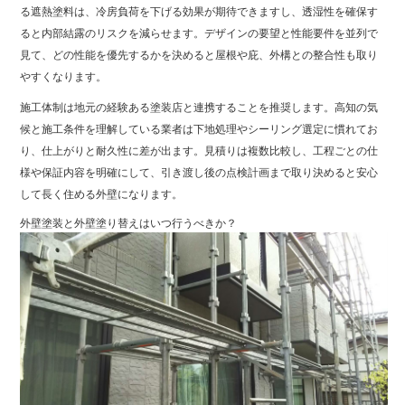
る遮熱塗料は、冷房負荷を下げる効果が期待できますし、透湿性を確保す
ると内部結露のリスクを減らせます。デザインの要望と性能要件を並列で
見て、どの性能を優先するかを決めると屋根や庇、外構との整合性も取り
やすくなります。
施工体制は地元の経験ある塗装店と連携することを推奨します。高知の気
候と施工条件を理解している業者は下地処理やシーリング選定に慣れてお
り、仕上がりと耐久性に差が出ます。見積りは複数比較し、工程ごとの仕
様や保証内容を明確にして、引き渡し後の点検計画まで取り決めると安心
して長く住める外壁になります。
外壁塗装と外壁塗り替えはいつ行うべきか？