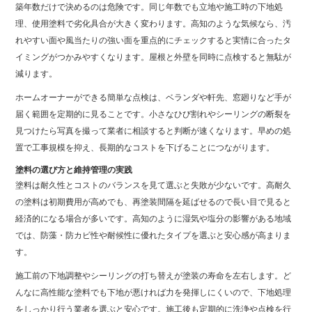
築年数だけで決めるのは危険です。同じ年数でも立地や施工時の下地処
理、使用塗料で劣化具合が大きく変わります。高知のような気候なら、汚
れやすい面や風当たりの強い面を重点的にチェックすると実情に合ったタ
イミングがつかみやすくなります。屋根と外壁を同時に点検すると無駄が
減ります。
ホームオーナーができる簡単な点検は、ベランダや軒先、窓廻りなど手が
届く範囲を定期的に見ることです。小さなひび割れやシーリングの断裂を
見つけたら写真を撮って業者に相談すると判断が速くなります。早めの処
置で工事規模を抑え、長期的なコストを下げることにつながります。
塗料の選び方と維持管理の実践
塗料は耐久性とコストのバランスを見て選ぶと失敗が少ないです。高耐久
の塗料は初期費用が高めでも、再塗装間隔を延ばせるので長い目で見ると
経済的になる場合が多いです。高知のように湿気や塩分の影響がある地域
では、防藻・防カビ性や耐候性に優れたタイプを選ぶと安心感が高まりま
す。
施工前の下地調整やシーリングの打ち替えが塗装の寿命を左右します。ど
んなに高性能な塗料でも下地が悪ければ力を発揮しにくいので、下地処理
をしっかり行う業者を選ぶと安心です。施工後も定期的に洗浄や点検を行