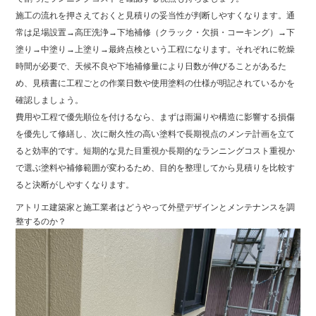
施工の流れを押さえておくと見積りの妥当性が判断しやすくなります。通
常は足場設置→高圧洗浄→下地補修（クラック・欠損・コーキング）→下
塗り→中塗り→上塗り→最終点検という工程になります。それぞれに乾燥
時間が必要で、天候不良や下地補修量により日数が伸びることがあるた
め、見積書に工程ごとの作業日数や使用塗料の仕様が明記されているかを
確認しましょう。
費用や工程で優先順位を付けるなら、まずは雨漏りや構造に影響する損傷
を優先して修繕し、次に耐久性の高い塗料で長期視点のメンテ計画を立て
ると効率的です。短期的な見た目重視か長期的なランニングコスト重視か
で選ぶ塗料や補修範囲が変わるため、目的を整理してから見積りを比較す
ると決断がしやすくなります。
アトリエ建築家と施工業者はどうやって外壁デザインとメンテナンスを調
整するのか？