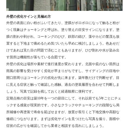
外壁の劣化サインと見極め方
外壁の表面に白い粉がふいてきたり、塗膜がボロボロになって触ると粉が
つく現象はチョーキングと呼ばれ、塗り替えの目安サインになります。塗
膜の割れや剥がれ、コーキングのひび、鉄部の錆び、藻やカビの繁茂も放
置すると下地まで痛めるため気づいたら早めに検討しましょう。色あせだ
けであれば見た目の問題で済むこともありますが、ひび割れや水が染み出
す箇所は機能性が落ちている合図です。
外壁の劣化は場所や素材で進行速度が変わります。北面や庇のない箇所は
雨風の影響を受けやすく劣化が早まりがちですし、サイディングの目地や
開口部周りはコーキングの劣化が先に来ます。築年数だけで判断せず、目
に見える症状と触って確認した感触、過去の塗装履歴を合わせて判断しま
しょう。写真で記録を残しておくと経過観察に便利です。
定期点検の目安は築10年を一つの節目にして、それ以前でも5年ごとにチェ
ックする感覚が現実的です。小さなクラックやチョーキングの段階なら局
所補修や再塗装で寿命を延ばせますが、放置が長引くと下地交換や高額な
修繕につながります。まずは劣化サインを見つけたら写真を撮り、面積や
症状の広がりを確認してから業者と相談する流れにしましょう。