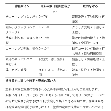
劣化サイン
目安年数（前回塗装か
一般的な対応
ら）
チョーキング（白い粉）
5〜7年
高圧洗浄＋下地調整＋再
塗装
細かいクラック（ヘアー
6〜10年
クラック充填＋下塗り＋
クラック）
上塗り
塗膜の剥がれ・大きな亀
8〜15年
剥がれ箇所の撤去＋下地
裂
補修＋全面塗り替え
コーキングの割れ・硬化
5〜10年
既存コーキング撤去＋打
ち替え＋目地周辺塗装
鉄部の錆（バルコニー・
変動大（露出箇所）
錆落とし＋防錆処理＋上
雨どい）
塗り
藻・カビの繁茂
条件による（湿気多い
殺藻・洗浄＋下地調整＋
面）
塗装
塗り替えに適した時期と季節の選び方
塗装は気温と湿度に左右されるため季節選びが仕上がりに直結します。一
般的に春（3〜5月）と秋（9〜11月）が作業に適しており、気温が10〜30℃
の範囲で湿度が高すぎない日が安定して施工できる時期です。梅雨や真冬
は乾燥や乾燥時間が確保しにくく、塗膜の定着に支障が出やすいので避け