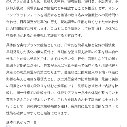
のリスクが高まるため、見積りの中身、塗布回数、塗料名、保証内容、保
険加入状況、現場責任者の情報などを確認することを推奨します。オンラ
インプラットフォームを活用すると候補の絞り込みや複数社への同時問い
合わせ、日程調整が効率的に行え、現地調査の手配も速くなるため比較検
討の時間短縮に役立ちます。口コミは参考情報として位置づけ、具体的な
指摘事項があるかを重視して評価すると有益です。
具体的な実行プランの総括としては、日常的な簡易点検と記録の習慣化、
早期発見した劣化の優先度付け、長期的な塗り替え計画の立案を組み合わ
せることが最も効果的です。まずはベランダ、軒先、窓廻りなど手の届く
範囲を定期的に点検し、異常があれば写真を撮って保存すると現況把握と
業者との意思疎通が円滑になります。優先順位は雨水侵入や下地・構造に
影響を与える項目を最優先とし、次に外壁全体の防水性回復、最後に美観
の回復という順で段取りを組むと効率的です。見積りは複数社で内訳を比
較し、同一仕様での比較を行い、保証やアフター点検の体制が整っている
業者を選ぶことが望ましいです。これらを組み合わせて計画的に手入れを
行うことで、突発的な大規模補修を避け、長期的に見て合理的なコストと
性能を確保しやすくなる結論になります。
森本代表からの一言