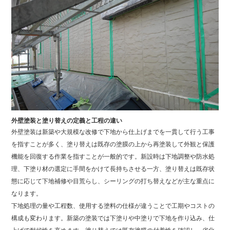
外壁塗装と塗り替えの定義と工程の違い
外壁塗装は新築や大規模な改修で下地から仕上げまでを一貫して行う工事
を指すことが多く、塗り替えは既存の塗膜の上から再塗装して外観と保護
機能を回復する作業を指すことが一般的です。新設時は下地調整や防水処
理、下塗り材の選定に手間をかけて長持ちさせる一方、塗り替えは既存状
態に応じて下地補修や目荒らし、シーリングの打ち替えなどが主な重点に
なります。
下地処理の量や工程数、使用する塗料の仕様が違うことで工期やコストの
構成も変わります。新築の塗装では下塗りや中塗りで下地を作り込み、仕