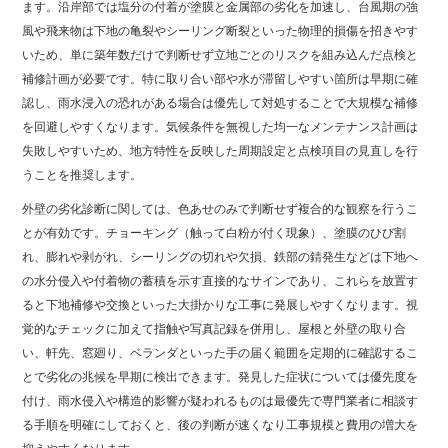
ます。沿岸部では塩分の付着が塗膜と金属部の劣化を加速し、台風期の強
風や飛来物は下地の亀裂やシーリング断裂といった物理的損傷を招きやす
いため、単に築年数だけで判断せず立地ごとのリスクを組み込んだ点検と
補修計画が必要です。特に取り合い部や水が滞留しやすい箇所は早期に確
認し、雨水浸入の恐れがある場合は優先して対処することで大規模な補修
を回避しやすくなります。気候条件を無視した均一なメンテナンス計画は
失敗しやすいため、地方特性を反映した周期設定と点検項目の見直しを行
うことを推奨します。
外壁の劣化診断に関しては、色あせのみで判断せず複合的な観察を行うこ
とが有効です。チョーキング（触って白粉が付く現象）、塗膜のひび割
れ、膨れや剥がれ、シーリングの切れや欠損、鉄部の錆発生などは下地へ
の水分侵入や付着物の蓄積を示す直接的なサインであり、これらを放置す
ると下地補修や交換といった大掛かりな工事に発展しやすくなります。視
覚的なチェックに加えて指触や写真記録を併用し、屋根と外壁の取り合
い、軒先、窓廻り、ベランダといった手の届く範囲を定期的に確認するこ
とで劣化の兆候を早期に検出できます。発見した症状については優先度を
付け、雨水侵入や構造的影響が疑われるものは最優先で専門業者に相談す
る手順を明確にしておくと、後の判断が速くなり工事規模と費用の増大を