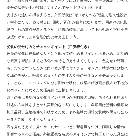
上げで耐候性を高めます。塗り替えでは既存塗膜の付着性を確認し、劣化
部分の除去や下地補修に力を入れてから上塗りを行います。
大まかな違いを押さえると、外壁塗装は“ゼロから作る”感覚で耐久性設計
が中心になり、塗り替えは“回復と延命”が目的になります。用途や劣化状
況で工程の重点が変わるため、現場の確認に基づいて下地処理や塗料を選
ぶ流れがもっとも合理的だと考えましょう。
劣化の見分け方とチェックポイント（目安表付き）
外壁の劣化は視覚的なサインと触って確かめるサインがあるため、定期的
な観察を習慣にすると劣化の進行を抑えやすくなります。色あせや艶落
ち、指でこすったときに白い粉が手に付くチョーキング、塗膜のひび割れ
や縁の剥がれ、軒裏や窓まわりの黒ずみや藻の発生などをチェックしま
す。さらに、シーリングのひび割れや硬化、鉄部の錆は雨水侵入や下地劣
化のサインになるため優先的に点検しましょう。
以下の表は典型的な劣化サインと見つかる時期の目安、考えられる原因と
対処の方向性をまとめた実用的な一覧になります。各項目は塗料の種類や
施工品質、立地条件で前後するため、表を基準に現場の状態を照らし合わ
せると判断しやすくなります。
表を見たうえで、見つかったサインごとに緊急度をつけ、雨漏りや構造に
影響するものは優先、外観重視なら次のタイミングで施工といった具合に