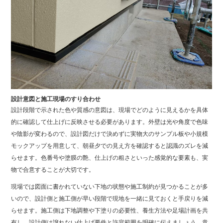
設計意図と施工現場のすり合わせ
設計段階で示された色や質感の意図は、現場でどのように見えるかを具体
的に確認して仕上げに反映させる必要があります。外壁は光や角度で色味
や陰影が変わるので、設計図だけで決めずに実物大のサンプル板や小規模
モックアップを用意して、朝昼夕での見え方を確認すると認識のズレを減
らせます。色番号や塗膜の艶、仕上げの粗さといった感覚的な要素も、実
物で合意することが大切です。
現場では図面に書かれていない下地の状態や施工制約が見つかることが多
いので、設計側と施工側が早い段階で現地を一緒に見ておくと手戻りを減
らせます。施工側は下地調整や下塗りの必要性、養生方法や足場計画を共
有し、設計側は譲れない仕上げ要件と許容範囲を明確に伝えましょう。意