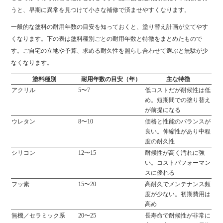
うと、早期に異常を見つけて小さな補修で済ませやすくなります。
一般的な塗料の耐用年数の目安を知っておくと、塗り替え計画が立てやす
くなります。下の表は塗料種別ごとの耐用年数と特徴をまとめたもので
す。ご自宅の立地や予算、求める耐久性を照らし合わせて選ぶと無駄が少
なくなります。
塗料種別
耐用年数の目安（年）
主な特徴
アクリル
5〜7
低コストだが耐候性は低
め。短期間での塗り替え
が前提になる
ウレタン
8〜10
価格と性能のバランスが
良い。伸縮性があり中程
度の耐久性
シリコン
12〜15
耐候性が高く汚れに強
い。コストパフォーマン
スに優れる
フッ素
15〜20
高耐久でメンテナンス頻
度が少ない。初期費用は
高め
無機／セラミック系
20〜25
長寿命で耐候性が非常に