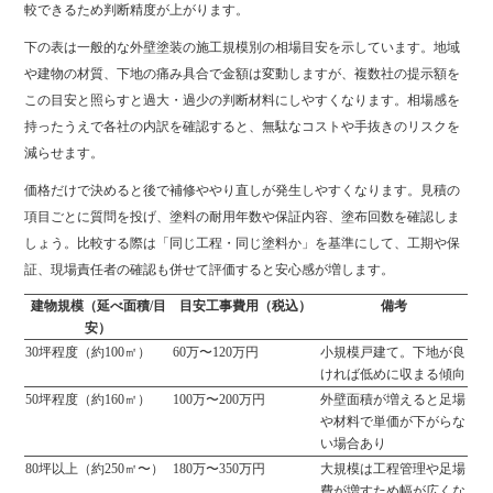
較できるため判断精度が上がります。
下の表は一般的な外壁塗装の施工規模別の相場目安を示しています。地域
や建物の材質、下地の痛み具合で金額は変動しますが、複数社の提示額を
この目安と照らすと過大・過少の判断材料にしやすくなります。相場感を
持ったうえで各社の内訳を確認すると、無駄なコストや手抜きのリスクを
減らせます。
価格だけで決めると後で補修ややり直しが発生しやすくなります。見積の
項目ごとに質問を投げ、塗料の耐用年数や保証内容、塗布回数を確認しま
しょう。比較する際は「同じ工程・同じ塗料か」を基準にして、工期や保
証、現場責任者の確認も併せて評価すると安心感が増します。
建物規模（延べ面積/目
目安工事費用（税込）
備考
安）
30坪程度（約100㎡）
60万〜120万円
小規模戸建て。下地が良
ければ低めに収まる傾向
50坪程度（約160㎡）
100万〜200万円
外壁面積が増えると足場
や材料で単価が下がらな
い場合あり
80坪以上（約250㎡〜）
180万〜350万円
大規模は工程管理や足場
費が増すため幅が広くな