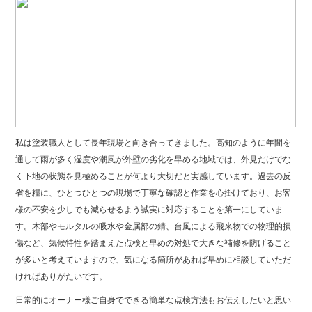
私は塗装職人として長年現場と向き合ってきました。高知のように年間を
通して雨が多く湿度や潮風が外壁の劣化を早める地域では、外見だけでな
く下地の状態を見極めることが何より大切だと実感しています。過去の反
省を糧に、ひとつひとつの現場で丁寧な確認と作業を心掛けており、お客
様の不安を少しでも減らせるよう誠実に対応することを第一にしていま
す。木部やモルタルの吸水や金属部の錆、台風による飛来物での物理的損
傷など、気候特性を踏まえた点検と早めの対処で大きな補修を防げること
が多いと考えていますので、気になる箇所があれば早めに相談していただ
ければありがたいです。
日常的にオーナー様ご自身でできる簡単な点検方法もお伝えしたいと思い