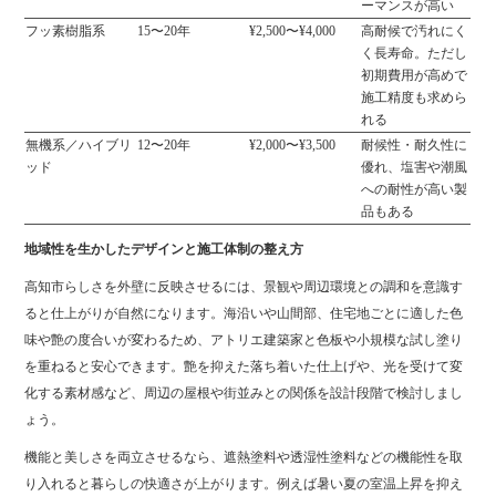
ーマンスが高い
フッ素樹脂系
15〜20年
¥2,500〜¥4,000
高耐候で汚れにく
く長寿命。ただし
初期費用が高めで
施工精度も求めら
れる
無機系／ハイブリ
12〜20年
¥2,000〜¥3,500
耐候性・耐久性に
ッド
優れ、塩害や潮風
への耐性が高い製
品もある
地域性を生かしたデザインと施工体制の整え方
高知市らしさを外壁に反映させるには、景観や周辺環境との調和を意識す
ると仕上がりが自然になります。海沿いや山間部、住宅地ごとに適した色
味や艶の度合いが変わるため、アトリエ建築家と色板や小規模な試し塗り
を重ねると安心できます。艶を抑えた落ち着いた仕上げや、光を受けて変
化する素材感など、周辺の屋根や街並みとの関係を設計段階で検討しまし
ょう。
機能と美しさを両立させるなら、遮熱塗料や透湿性塗料などの機能性を取
り入れると暮らしの快適さが上がります。例えば暑い夏の室温上昇を抑え