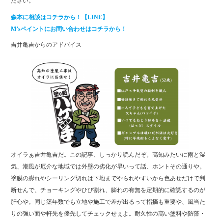
ださい。
森本に相談はコチラから！【LINE】
M’sペイントにお問い合わせはコチラから！
吉井亀吉からのアドバイス
オイラぁ吉井亀吉だ。この記事、しっかり読んだぞ。高知みたいに雨と湿
気、潮風が厄介な地域では外壁の劣化が早いって話、ホントその通りや。
塗膜の膨れやシーリング切れは下地までやられやすいから色あせだけで判
断せんで、チョーキングやひび割れ、膨れの有無を定期的に確認するのが
肝心や。同じ築年数でも立地や施工で差が出るって指摘も重要や、風当た
りの強い面や軒先を優先してチェックせぇよ。耐久性の高い塗料や防藻・