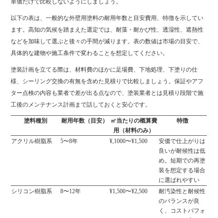
単価だけで比較しないようにしましょう。
以下の表は、一般的な外壁用塗料の耐用年数と目安費用、特徴を示してい
ます。高知の気候を踏まえた選定では、耐藻・耐かび性、透湿性、遮熱性
などを加味して選ぶと後々の手間が減ります。表の数値は市場の目安で、
具体的な建物や施工条件で変わることを想定してください。
塗装計画を立てる際は、材料費のほかに足場費、下地処理、下塗りの仕
様、シーリング交換の有無を含めた見積りで比較しましょう。保証やアフ
ター点検の内容も業者で差が出る点なので、塗装業者とは見積り段階で施
工後のメンテナンス計画まで話しておくと安心です。
塗料種別
耐用年数（目安）
㎡当たりの概算費
特徴
用（材料のみ）
アクリル樹脂系
5〜8年
¥,1000〜¥1,500
安価で仕上がりは
良いが耐候性は低
め。短期での再塗
装を想定する場合
に選ばれやすい
シリコン樹脂系
8〜12年
¥1,500〜¥2,500
耐汚染性と耐候性
のバランスが良
く、コストパフォ