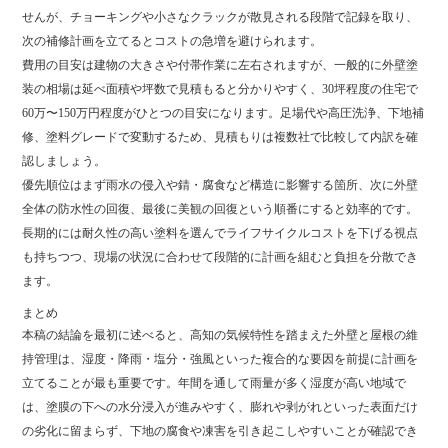
せんが、チョーキングや小さなクラックが散見される段階で記録を取り、
次の補修計画を立てるとコストの急増を避けられます。
費用の目安は建物の大きさや付帯作業に左右されますが、一般的に外壁塗
装の相場は延べ面積や坪数で見積もると分かりやすく、30坪程度の住宅で
60万〜150万円程度がひとつの目安になります。足場代や高圧洗浄、下地補
修、塗料グレードで変動するため、見積もりは複数社で比較して内訳を確
認しましょう。
優先順位はまず雨水の侵入や錆・腐食など構造に影響する箇所、次に外壁
全体の防水性の回復、最後に美観の回復という順番にすると効率的です。
長期的には耐久性の高い塗料を選んでライフサイクルコストを下げる視点
も持ちつつ、現場の状況に合わせて段階的に計画を組むと負担を分散でき
ます。
まとめ
本稿の結論を最初に述べると、高知の気候特性を踏まえた外壁と屋根の維
持管理は、湿度・降雨・塩分・強風といった複合的な要因を前提に計画を
立てることが最も重要です。年間を通して雨量が多く湿度が高い地域で
は、塗膜の下への水分浸入が進みやすく、膨れや剥がれといった表面だけ
の劣化に留まらず、下地の腐食や凍害を引き起こしやすいことが確認でき