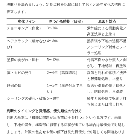
段取りを決めましょう。定期点検を記録に残しておくと経年変化の把握に
役立ちます。
劣化サイン
見つかる時期（目安）
原因と対応
チョーキング（白化）
3〜7年
紫外線による樹脂劣化／
高圧洗浄と上塗り
ヘアクラック（細かなひ
4〜8年
熱膨張や下地の追従不足
び）
／シーリング補修とフィ
ラー処理
塗膜の剥がれ・膨れ
5〜12年
付着不良や水分混入／剥
がし、下地処理、再塗装
藻・カビの発生
2〜6年（高湿環境）
湿気と汚れの蓄積／洗浄
と殺藻剤処理、上塗り
鉄部の錆
1〜5年（海岸付近で早
塩害や塗膜の傷／錆落と
い）
し、防錆処理、再塗装
シーリングの硬化・破断
5〜10年
経年と紫外線で収縮／打
ち替えまたは増し打ち
判断のタイミングと費用感、優先順位の付け方
判断の基本は『機能に問題が出る前に手を打つ』という見方です。雨漏
り、下地の腐食、構造部に影響する症状が出ている場合は最優先で対処し
ましょう。外観の色あせや艶の低下は見た目優先で対処しても問題ありま