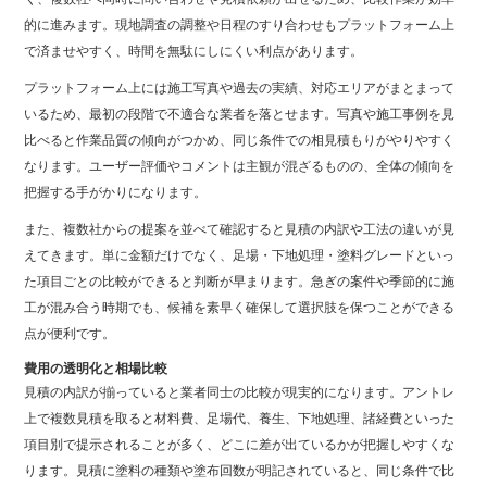
的に進みます。現地調査の調整や日程のすり合わせもプラットフォーム上
で済ませやすく、時間を無駄にしにくい利点があります。
プラットフォーム上には施工写真や過去の実績、対応エリアがまとまって
いるため、最初の段階で不適合な業者を落とせます。写真や施工事例を見
比べると作業品質の傾向がつかめ、同じ条件での相見積もりがやりやすく
なります。ユーザー評価やコメントは主観が混ざるものの、全体の傾向を
把握する手がかりになります。
また、複数社からの提案を並べて確認すると見積の内訳や工法の違いが見
えてきます。単に金額だけでなく、足場・下地処理・塗料グレードといっ
た項目ごとの比較ができると判断が早まります。急ぎの案件や季節的に施
工が混み合う時期でも、候補を素早く確保して選択肢を保つことができる
点が便利です。
費用の透明化と相場比較
見積の内訳が揃っていると業者同士の比較が現実的になります。アントレ
上で複数見積を取ると材料費、足場代、養生、下地処理、諸経費といった
項目別で提示されることが多く、どこに差が出ているかが把握しやすくな
ります。見積に塗料の種類や塗布回数が明記されていると、同じ条件で比