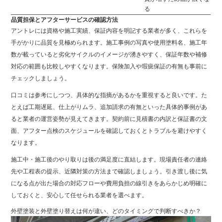
る
品質担保とアフターサービスの確認方法
アントレには資格や施工実績、保証内容を明記する業者が多く、これらを
手がかりに品質を見極められます。施工事例の写真や使用塗料名、施工年
数が載っていると劣化サイクルのイメージが湧きやすく、保証年数や補修
対応の範囲も比較しやすくなります。保険加入や瑕疵保証の有無も事前に
チェックしましょう。
口コミは参考にしつつ、具体的な指摘があるかを重視すると良いです。た
とえば工期遅延、仕上がりムラ、追加請求の有無といった具体的事例があ
ると業者の運営姿勢が見えてきます。契約前に見積書の内訳と保証書の文
面、アフター点検のスケジュールを確認しておくとトラブルを避けやすく
なります。
施工中・施工後のやり取りは後の満足度に直結します。現場責任者の連絡
先や工程表の提示、近隣対策の方法まで確認しましょう。引き渡し後に気
になる点が出た場合の対応フローや費用負担の線引きをあらかじめ明確に
しておくと、安心して任せられる業者を選べます。
外壁塗装と外壁塗り替えは何が違い、どのタイミングで判断すべきか？