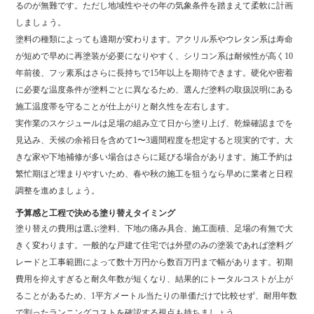
るのが無難です。ただし地域性やその年の気象条件を踏まえて柔軟に計画
しましょう。
塗料の種類によっても適期が変わります。アクリル系やウレタン系は寿命
が短めで早めに再塗装が必要になりやすく、シリコン系は耐候性が高く10
年前後、フッ素系はさらに長持ちで15年以上を期待できます。硬化や密着
に必要な温度条件が塗料ごとに異なるため、選んだ塗料の取扱説明にある
施工温度帯を守ることが仕上がりと耐久性を左右します。
実作業のスケジュールは足場の組み立て日から塗り上げ、乾燥確認までを
見込み、天候の余裕日を含めて1〜3週間程度を想定すると現実的です。大
きな家や下地補修が多い場合はさらに延びる場合があります。施工予約は
繁忙期ほど埋まりやすいため、春や秋の施工を狙うなら早めに業者と日程
調整を進めましょう。
予算感と工程で決める塗り替えタイミング
塗り替えの費用は選ぶ塗料、下地の痛み具合、施工面積、足場の有無で大
きく変わります。一般的な戸建て住宅では外壁のみの塗装であれば塗料グ
レードと工事範囲によって数十万円から数百万円まで幅があります。初期
費用を抑えすぎると耐久年数が短くなり、結果的にトータルコストが上が
ることがあるため、1平方メートル当たりの単価だけで比較せず、耐用年数
で割ったランニングコストを確認する視点も持ちましょう。