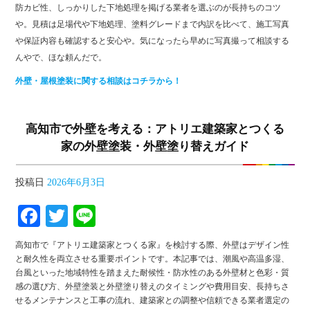
防カビ性、しっかりした下地処理を掲げる業者を選ぶのが長持ちのコツ
や。見積は足場代や下地処理、塗料グレードまで内訳を比べて、施工写真
や保証内容も確認すると安心や。気になったら早めに写真撮って相談する
んやで、ほな頼んだで。
外壁・屋根塗装に関する相談はコチラから！
高知市で外壁を考える：アトリエ建築家とつくる
家の外壁塗装・外壁塗り替えガイド
投稿日
2026年6月3日
Facebook
Twitter
Line
高知市で『アトリエ建築家とつくる家』を検討する際、外壁はデザイン性
と耐久性を両立させる重要ポイントです。本記事では、潮風や高温多湿、
台風といった地域特性を踏まえた耐候性・防水性のある外壁材と色彩・質
感の選び方、外壁塗装と外壁塗り替えのタイミングや費用目安、長持ちさ
せるメンテナンスと工事の流れ、建築家との調整や信頼できる業者選定の