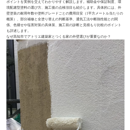
ポイントを実例を交えてわかりやすく解説します。補助金や保証制度、環
境配慮型塗料の選び方、施工後の点検項目も紹介します。具体的には、外
壁塗装の耐用年数や塗料グレードごとの費用目安（1平方メートル当たりの
概算）、部分補修と全塗り替えの判断基準、通気工法や断熱性能との関
係、色褪せや塩害対策の具体策、施工前の診断と見積もり比較のポイント
も詳述します。
なぜ高知市でアトリエ建築家とつくる家の外壁選びが重要なのか？