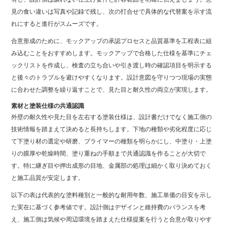
見の食い違いは写真や記録で残し、次の打合せで具体的な代替案を示す流
れにすると進行がスムーズです。
合意形成のために、モックアップの承認プロセスと品質基準を工程表に組
み込むことをおすすめします。モックアップで合格した仕様を基準にチェ
ックリストを作成し、検査の立ち合いや引き渡し時の確認項目を明示する
と後々のトラブルを避けやすくなります。設計意図を守りつつ現場の実態
に合わせた調整を繰り返すことで、見た目と耐久性の両立が実現します。
素材と塗装仕様の共通認識
外壁の耐久性や見た目を左右する塗装仕様は、設計書だけでなく施工側の
技術情報を踏まえて決めると長持ちします。下地の種類や劣化程度に応じ
て下塗り材の選定や研磨、プライマーの種類を明らかにし、中塗り・上塗
りの膜厚や乾燥時間、塗り重ねの手順まで共通認識を作ることが大切で
す。特に継ぎ目や押出成形の目地、金属部の処理は細かく取り決めておく
と施工品質が安定します。
以下の表は代表的な塗料種別と一般的な耐用年数、施工単価の目安を示し
た実在に基づく参考値です。設計側はデザインと維持費のバランスを考
え、施工側は気候や周辺環境を踏まえた仕様提案を行うと合意が取りやす