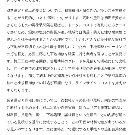
抑えやすくなります。
塗料選定と施工の要点については、初期費用と耐久性のバランスを重視す
ることが長期的なコスト抑制につながります。高耐久塗料は初期投資が大
きくなるものの再塗装間隔を延ばし、トータルコストで有利になるケース
が多いため、湿気や塩分の影響が強い地域では防藻・防カビ性や耐候性に
優れた仕様を優先することが合理的です。しかしどんなに高性能な塗料で
も下地が不適切であれば性能を発揮しにくいため、下地調整やシーリング
の打ち替え、必要に応じた下地補修を確実に行う業者を選ぶことが重要で
す。施工工程や塗布回数、使用塗料のグレードを見積りで明確にして比較
し、同一条件での比較検討を行うことで見積り間の差異要因が把握しやす
くなります。加えて施工後の定期洗浄や点検計画を組むことで早期異常の
検出と小規模補修での対処が可能になり、ライフサイクルコストを抑えや
すくなります。
業者選定と見積比較については、複数社からの見積り取得と内訳の精査が
判断精度を高めます。施工写真や過去実績、対応エリアを事前に確認し、
材料費、足場代、養生、下地処理、諸経費といった項目ごとの内訳が揃っ
ている見積りを基準に比較することで、どの工程や材料で差が出ているか
が見えやすくなります。単に価格だけで選択すると手抜きや追加費用発生