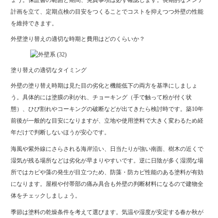
ょう。保証書の範囲と期間、免責事項は必ず確認します。長期的なメンテ
計画を立て、定期点検の目安をつくることでコストを抑えつつ外壁の性能
を維持できます。
外壁塗り替えの適切な時期と費用はどのくらいか？
塗り替えの適切なタイミング
外壁の塗り替え時期は見た目の劣化と機能低下の両方を基準にしましょ
う。具体的には塗膜の剥がれ、チョーキング（手で触って粉が付く状
態）、ひび割れやコーキングの破断などが出てきたら検討時です。築10年
前後が一般的な目安になりますが、立地や使用塗料で大きく変わるため経
年だけで判断しないほうが安心です。
海風や紫外線にさらされる海岸沿い、日当たりが強い南面、樹木の近くで
湿気が残る場所などは劣化が早まりやすいです。逆に日陰が多く湿潤な場
所ではカビや藻の発生が目立つため、防藻・防カビ性能のある塗料が有効
になります。屋根や付帯部の痛み具合も外壁の判断材料になるので建物全
体をチェックしましょう。
季節は塗料の乾燥条件を考えて選びます。気温や湿度が安定する春か秋が