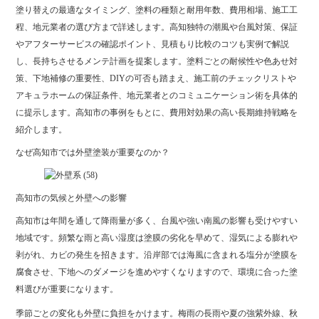
塗り替えの最適なタイミング、塗料の種類と耐用年数、費用相場、施工工
程、地元業者の選び方まで詳述します。高知独特の潮風や台風対策、保証
やアフターサービスの確認ポイント、見積もり比較のコツも実例で解説
し、長持ちさせるメンテ計画を提案します。塗料ごとの耐候性や色あせ対
策、下地補修の重要性、DIYの可否も踏まえ、施工前のチェックリストや
アキュラホームの保証条件、地元業者とのコミュニケーション術を具体的
に提示します。高知市の事例をもとに、費用対効果の高い長期維持戦略を
紹介します。
なぜ高知市では外壁塗装が重要なのか？
高知市の気候と外壁への影響
高知市は年間を通して降雨量が多く、台風や強い南風の影響も受けやすい
地域です。頻繁な雨と高い湿度は塗膜の劣化を早めて、湿気による膨れや
剥がれ、カビの発生を招きます。沿岸部では海風に含まれる塩分が塗膜を
腐食させ、下地へのダメージを進めやすくなりますので、環境に合った塗
料選びが重要になります。
季節ごとの変化も外壁に負担をかけます。梅雨の長雨や夏の強紫外線、秋