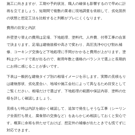
施工に向きますが、工期や予約状況、職人の確保も影響するので早めに計
画を立てましょう。短期間で複数の業者に現地調査を依頼して、劣化箇所
の状態と想定工法を比較すると判断がブレにくくなります。
費用の目安と内訳
外壁塗り替えの費用は足場、下地処理、塗料代、人件費、付帯工事の合算
で決まります。足場は建物規模や高さで変わり、高圧洗浄やひび割れ補
修、コーキング交換など下地処理に手間がかかると費用が上がります。塗
料はグレードで差が出るので、耐用年数と価格のバランスで選ぶと長期的
にお得に感じることが多いです。
下表は一般的な建物タイプ別の相場イメージを示します。実際の見積もり
は建物形状、劣化度合い、地域や施工会社によって異なるため目安として
ご覧ください。相場だけで選ばず、下地処理の範囲や保証内容、塗料の仕
様を詳しく確認しましょう。
見積もり時は内訳を細かく確認して、追加で発生しそうな工事（シーリン
グ全面打ち替え、腐食部の交換など）をあらかじめ相談しておくと安心で
す。概算に余裕を持たせておけば、想定外の補修が出たときでも慌てずに
対応できます。