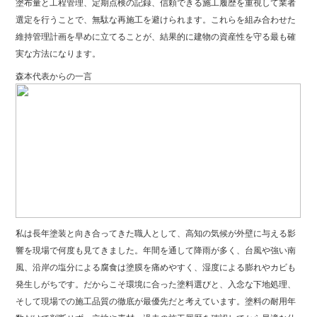
塗布量と工程管理、定期点検の記録、信頼できる施工履歴を重視して業者
選定を行うことで、無駄な再施工を避けられます。これらを組み合わせた
維持管理計画を早めに立てることが、結果的に建物の資産性を守る最も確
実な方法になります。
森本代表からの一言
私は長年塗装と向き合ってきた職人として、高知の気候が外壁に与える影
響を現場で何度も見てきました。年間を通して降雨が多く、台風や強い南
風、沿岸の塩分による腐食は塗膜を痛めやすく、湿度による膨れやカビも
発生しがちです。だからこそ環境に合った塗料選びと、入念な下地処理、
そして現場での施工品質の徹底が最優先だと考えています。塗料の耐用年