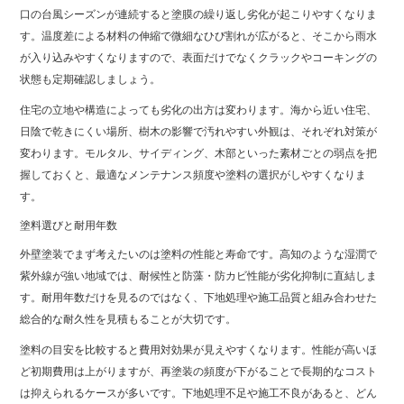
口の台風シーズンが連続すると塗膜の繰り返し劣化が起こりやすくなりま
す。温度差による材料の伸縮で微細なひび割れが広がると、そこから雨水
が入り込みやすくなりますので、表面だけでなくクラックやコーキングの
状態も定期確認しましょう。
住宅の立地や構造によっても劣化の出方は変わります。海から近い住宅、
日陰で乾きにくい場所、樹木の影響で汚れやすい外観は、それぞれ対策が
変わります。モルタル、サイディング、木部といった素材ごとの弱点を把
握しておくと、最適なメンテナンス頻度や塗料の選択がしやすくなりま
す。
塗料選びと耐用年数
外壁塗装でまず考えたいのは塗料の性能と寿命です。高知のような湿潤で
紫外線が強い地域では、耐候性と防藻・防カビ性能が劣化抑制に直結しま
す。耐用年数だけを見るのではなく、下地処理や施工品質と組み合わせた
総合的な耐久性を見積もることが大切です。
塗料の目安を比較すると費用対効果が見えやすくなります。性能が高いほ
ど初期費用は上がりますが、再塗装の頻度が下がることで長期的なコスト
は抑えられるケースが多いです。下地処理不足や施工不良があると、どん