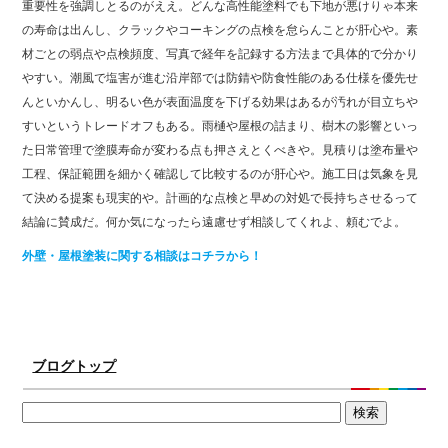
重要性を強調しとるのがええ。どんな高性能塗料でも下地が悪けりゃ本来
の寿命は出んし、クラックやコーキングの点検を怠らんことが肝心や。素
材ごとの弱点や点検頻度、写真で経年を記録する方法まで具体的で分かり
やすい。潮風で塩害が進む沿岸部では防錆や防食性能のある仕様を優先せ
んといかんし、明るい色が表面温度を下げる効果はあるが汚れが目立ちや
すいというトレードオフもある。雨樋や屋根の詰まり、樹木の影響といっ
た日常管理で塗膜寿命が変わる点も押さえとくべきや。見積りは塗布量や
工程、保証範囲を細かく確認して比較するのが肝心や。施工日は気象を見
て決める提案も現実的や。計画的な点検と早めの対処で長持ちさせるって
結論に賛成だ。何か気になったら遠慮せず相談してくれよ、頼むでよ。
外壁・屋根塗装に関する相談はコチラから！
ブログトップ