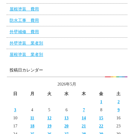
屋根塗装 費用
防水工事 費用
外壁補修 費用
外壁塗装 業者別
屋根塗装 業者別
投稿日カレンダー
2026年5月
日
月
火
水
木
金
土
1
2
3
4
5
6
7
8
9
10
11
12
13
14
15
16
17
18
19
20
21
22
23