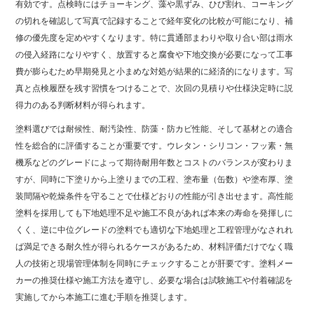
有効です。点検時にはチョーキング、藻や黒ずみ、ひび割れ、コーキング
の切れを確認して写真で記録することで経年変化の比較が可能になり、補
修の優先度を定めやすくなります。特に貫通部まわりや取り合い部は雨水
の侵入経路になりやすく、放置すると腐食や下地交換が必要になって工事
費が膨らむため早期発見と小まめな対処が結果的に経済的になります。写
真と点検履歴を残す習慣をつけることで、次回の見積りや仕様決定時に説
得力のある判断材料が得られます。
塗料選びでは耐候性、耐汚染性、防藻・防カビ性能、そして基材との適合
性を総合的に評価することが重要です。ウレタン・シリコン・フッ素・無
機系などのグレードによって期待耐用年数とコストのバランスが変わりま
すが、同時に下塗りから上塗りまでの工程、塗布量（缶数）や塗布厚、塗
装間隔や乾燥条件を守ることで仕様どおりの性能が引き出せます。高性能
塗料を採用しても下地処理不足や施工不良があれば本来の寿命を発揮しに
くく、逆に中位グレードの塗料でも適切な下地処理と工程管理がなされれ
ば満足できる耐久性が得られるケースがあるため、材料評価だけでなく職
人の技術と現場管理体制を同時にチェックすることが肝要です。塗料メー
カーの推奨仕様や施工方法を遵守し、必要な場合は試験施工や付着確認を
実施してから本施工に進む手順を推奨します。