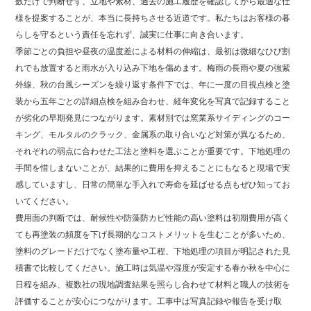
数だけで判断せず、立地や素材、過去の施工履歴を確認してから最適な仕
様を提案することが、本当に長持ちさせる近道です。私たちはお客様の暮
らしを守るという責任を忘れず、誠実に仕事に向き合います。
季節ごとの負担や昼夜の温度差による材料の伸縮は、最初は微細なひび割
れでも放置すると雨水が入り込み下地を傷めます。梅雨の長雨や夏の強紫
外線、秋の台風シーズンを繰り返す条件下では、年に一度の目視点検と塗
装から五年ごとの詳細点検を組み合わせ、経年変化を写真で記録すること
が劣化の早期発見につながります。素材別では窯業系サイディングのコー
キング、モルタルのクラック、金属系の取り合いなど対策が異なるため、
それぞれの弱点に合わせた工法と塗料を選ぶことが重要です。下地処理の
手間を惜しまないことが、結果的に費用を抑えることにもなると現場で実
感していますし、日常の簡単な手入れで寿命を延ばせる点もぜひ知ってお
いてください。
費用面の判断では、耐候性や防藻防カビ性能の高い塗料は初期費用が高く
ても再塗装の頻度を下げ長期的なコストメリットを生むことが多いため、
塗料のグレードだけでなく塗布量や工程、下地処理の項目が明記された見
積書で比較してください。施工時は気温や湿度が安定する春か秋を中心に
日程を組み、複数社の現地調査結果を照らし合わせて材料と職人の技術を
評価することが安心につながります。工事中は写真記録や報告を受け取