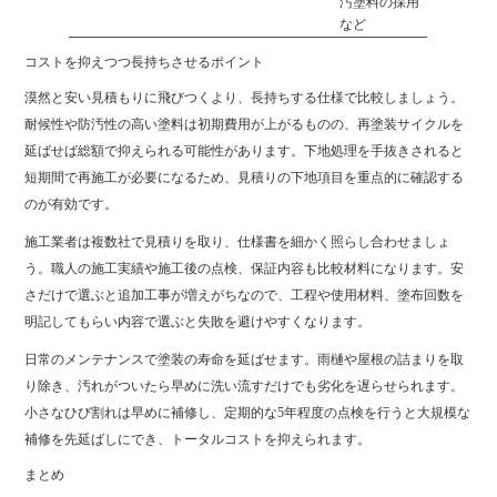
汚塗料の採用
など
コストを抑えつつ長持ちさせるポイント
漠然と安い見積もりに飛びつくより、長持ちする仕様で比較しましょう。
耐候性や防汚性の高い塗料は初期費用が上がるものの、再塗装サイクルを
延ばせば総額で抑えられる可能性があります。下地処理を手抜きされると
短期間で再施工が必要になるため、見積りの下地項目を重点的に確認する
のが有効です。
施工業者は複数社で見積りを取り、仕様書を細かく照らし合わせましょ
う。職人の施工実績や施工後の点検、保証内容も比較材料になります。安
さだけで選ぶと追加工事が増えがちなので、工程や使用材料、塗布回数を
明記してもらい内容で選ぶと失敗を避けやすくなります。
日常のメンテナンスで塗装の寿命を延ばせます。雨樋や屋根の詰まりを取
り除き、汚れがついたら早めに洗い流すだけでも劣化を遅らせられます。
小さなひび割れは早めに補修し、定期的な5年程度の点検を行うと大規模な
補修を先延ばしにでき、トータルコストを抑えられます。
まとめ