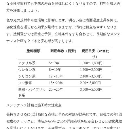
な高性能塗料でも本来の寿命を発揮しにくくなりますので、材料と職人両
方を評価しましょう。
色や光の反射率も住環境に影響します。明るい色は表面温度上昇を抑え、
劣化速度を遅らせる効果が期待できますが、汚れは目立ちやすくなりま
す。塗料選びでは用途と予算、立地条件をすり合わせて、長期的なメンテ
ナンス計画を立てると安心感が高まります。
塗料種類
耐用年数（目安）
費用目安（㎡当た
り）
アクリル系
5〜7年
1,000〜1,800円
ウレタン系
8〜10年
1,700〜2,500円
シリコン系
12〜15年
2,100〜3,500円
フッ素系
15〜20年
2,00〜5,000円
無機・ハイブリッ
20〜25年
3,500〜5,500円
ド系
メンテナンス計画と施工時の注意点
長持ちさせるには計画的な点検と早めの対処が効果的です。目視での年1回
程度のチェックと、塗装から5年ごとの詳細点検を組み合わせると劣化兆候
を見逃しにくくなります。苔や黒ずみ、チョーキング、クラックが出てい