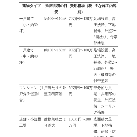
建物タイプ
延床面積の目
費用相場（税
主な施工内容
安
別）
一戸建て
約100〜110m²
70万円〜120万
足場設置、高
（小・約30
円
圧洗浄、下地
坪）
補修、外壁2〜
3回塗り、付帯
部塗装
一戸建て
約130〜150m²
90万円〜160万
足場設置、高
（中・約40
円
圧洗浄、下地
坪）
補修、外壁2〜
3回塗り、軒
天・破風等の
付帯塗装
マンション（1
戸当たりの外
50万円〜100万
部分的な足
戸分/外壁割
壁面積変動
円
場・共用部の
合）
養生、外壁塗
装・シーリン
グ補修
店舗・小規模
建物規模によ
150万円〜300
広面積の足
工場
り差大
万円
場、下地補
修、耐候・防