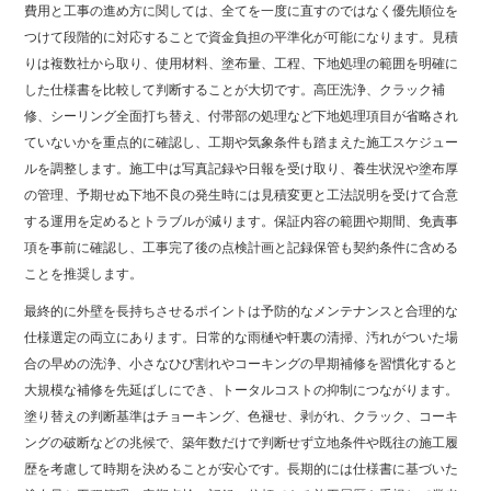
費用と工事の進め方に関しては、全てを一度に直すのではなく優先順位を
つけて段階的に対応することで資金負担の平準化が可能になります。見積
りは複数社から取り、使用材料、塗布量、工程、下地処理の範囲を明確に
した仕様書を比較して判断することが大切です。高圧洗浄、クラック補
修、シーリング全面打ち替え、付帯部の処理など下地処理項目が省略され
ていないかを重点的に確認し、工期や気象条件も踏まえた施工スケジュー
ルを調整します。施工中は写真記録や日報を受け取り、養生状況や塗布厚
の管理、予期せぬ下地不良の発生時には見積変更と工法説明を受けて合意
する運用を定めるとトラブルが減ります。保証内容の範囲や期間、免責事
項を事前に確認し、工事完了後の点検計画と記録保管も契約条件に含める
ことを推奨します。
最終的に外壁を長持ちさせるポイントは予防的なメンテナンスと合理的な
仕様選定の両立にあります。日常的な雨樋や軒裏の清掃、汚れがついた場
合の早めの洗浄、小さなひび割れやコーキングの早期補修を習慣化すると
大規模な補修を先延ばしにでき、トータルコストの抑制につながります。
塗り替えの判断基準はチョーキング、色褪せ、剥がれ、クラック、コーキ
ングの破断などの兆候で、築年数だけで判断せず立地条件や既往の施工履
歴を考慮して時期を決めることが安心です。長期的には仕様書に基づいた