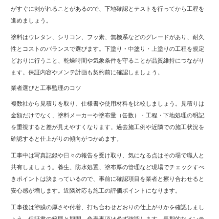
がすぐに剥がれることがあるので、下地確認とテストを行ってから工程を
進めましょう。
塗料はウレタン、シリコン、フッ素、無機系などのグレードがあり、耐久
性とコストのバランスで選びます。下塗り・中塗り・上塗りの工程を規定
どおりに行うこと、乾燥時間や気象条件を守ることが品質維持につながり
ます。保証内容やメンテ計画も契約前に確認しましょう。
業者選びと工事監理のコツ
複数社から見積りを取り、仕様書や使用材料を比較しましょう。見積りは
金額だけでなく、塗料メーカーや塗布量（缶数）・工程・下地処理の明記
を重視すると差が見えやすくなります。過去施工例や近隣での施工状況を
確認すると仕上がりの傾向がつかめます。
工事中は写真記録や日々の報告を受け取り、気になる点はその場で職人と
共有しましょう。養生、防水処置、塗布厚の管理など現場でチェックすべ
きポイントは決まっているので、事前に確認項目を業者と擦り合わせると
安心感が増します。近隣対応も施工の評価ポイントになります。
工事後は塗膜の厚さや付着、打ち合わせどおりの仕上がりかを確認しまし