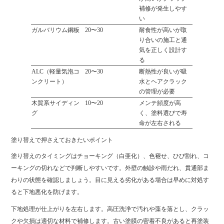
補修が発生しやす
い
ガルバリウム鋼板
20〜30
耐食性が高いが取
り合いの施工と通
気を正しく設計す
る
ALC（軽量気泡コ
20〜30
断熱性が良いが吸
ンクリート）
水とヘアクラック
の管理が必要
木質系サイディン
10〜20
メンテ頻度が高
グ
く、塗料選びで寿
命が左右される
塗り替えで押さえておきたいポイント
塗り替えのタイミングはチョーキング（白亜化）、色褪せ、ひび割れ、コ
ーキングの切れなどで判断しやすいです。外壁の触診や雨だれ、貫通部ま
わりの状態を確認しましょう。目に見える劣化がある場合は早めに対処す
ると下地悪化を防げます。
下地処理が仕上がりを左右します。高圧洗浄で汚れや藻を落とし、クラッ
クや欠損は適切な材料で補修します。古い塗膜の密着不良があると再塗装