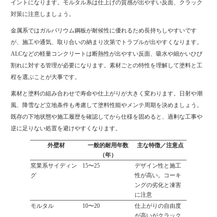
イントになります。モルタル系は仕上げの質感が出やすい反面、クラック
対策に注意しましょう。
金属系ではガルバリウム鋼板が耐候性に優れるため長持ちしやすいです
が、施工や通気、取り合いの納まり次第でトラブルが出やすくなります。
ALCなどの軽量コンクリートは断熱性が出やすい反面、吸水や細かいひび
割れに対する管理が必要になります。素材ごとの特性を理解して塗料と工
程を選ぶことが大事です。
素材と塗料の組み合わせで寿命や仕上がりが大きく変わります。日射や潮
風、降雪など立地条件も考慮して塗料性能やメンテ周期を決めましょう。
既存の下地状態や施工履歴を確認してから仕様を固めると、過剰な工事や
逆に足りない処置を避けやすくなります。
外壁材
一般的耐用年数
主な特徴／注意点
（年）
窯業系サイディン
15〜25
デザイン性と施工
グ
性が高い。コーキ
ングの劣化と凍害
に注意
モルタル
10〜20
仕上がりの自由度
が高いがクラック