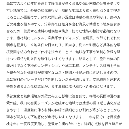
高知市のように年間を通じて降雨量が多く台風や強い南風の影響を受けや
すい地域では、外壁の劣化進行が一般的な地域より速く進む点をまず押さ
えることが重要です。頻繁な雨と高い湿度は塗膜の膨れや剥がれ、藻やカ
ビの発生を招きやすく、沿岸部では塩分を含む海風が塗膜と下地を腐食さ
せるため、使用する塗料の耐候性や防藻・防カビ性能の検討が必須になり
ます。素材別にモルタル、窯業系サイディング、金属系、木部それぞれの
弱点を把握し、立地条件や日当たり、風向き、樹木の影響など具体的な環
境要因を組み合わせて仕様を決めることで、無駄な工事や過剰な仕様を避
けつつ適切な耐久性を確保しやすくなります。結果として、塗料自体の性
能だけでなく下地のコンディションや施工工程、メンテナンス計画を含め
た総合的な仕様設計が長期的なコスト削減と性能維持に直結しますので、
単に塗料のグレードだけで判断しない点を強調します。立地特性と建材の
特性を踏まえた仕様選定が、まず最初に取り組むべき要点になります。
季節変化と気象環境が外壁に与える影響は複合的で、梅雨の長雨や夏の強
紫外線、秋口の台風シーズンが連続する地域では塗膜の繰り返し劣化が起
きやすく、温度差に伴う材料の伸縮で微細なひび割れが広がるとそこから
雨水が浸入して下地悪化が進行しやすくなります。これを防ぐには目視点
検を年に一度程度実施し、塗装から概ね5年ごとに詳細な点検を行う運用が