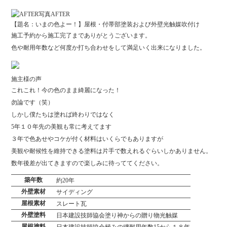
AFTER
【題名：いまの色よー！】屋根・付帯部塗装および外壁光触媒吹付け
施工予約から施工完了までありがとうございます。
色や耐用年数など何度か打ち合わせをして満足いく出来になりました。
施主様の声
これこれ！今の色のまま綺麗になった！
勿論です（笑）
しかし僕たちは塗れば終わりではなく
5年１０年先の美観も常に考えてます
３年で色あせやコケが付く材料はいくらでもありますが
美観や耐候性を維持できる塗料は片手で数えれるぐらいしかありません。
数年後差が出てきますので楽しみに待っててください。
築年数
約20年
外壁素材
サイディング
屋根素材
スレート瓦
外壁塗料
日本建設技師協会塗り神からの贈り物光触媒
屋根塗料