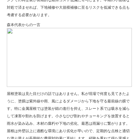
対処で済ませれば、下地補修や大規模補修に至るリスクを低減できる点も
考慮する必要があります。
森本代表からの一言
屋根塗装は見た目だけの話ではありません。私が現場で何度も見てきたよ
うに、塗膜は紫外線や雨、風によるダメージから下地を守る最前線の膜で
す。特に金属屋根では塗装が錆の進行を抑え、スレート系では吸水を減ら
して凍害や割れを防げます。小さなひび割れやチョーキングを放置すると
雨水が染み込み、木材の腐朽や下地の劣化、最悪は雨漏りに繋がります。
屋根は外壁以上に過酷な環境にあり劣化が早いので、定期的な点検と適切
な塗り替えが長期的な費用対効果に直結します。経験を重ねて得た実感と