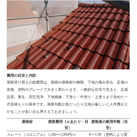
費用の目安と内訳
屋根塗り替えの総費用は、面積や屋根材の種類、下地の痛み具合、足場の
有無、塗料のグレードで大きく変わります。一般的な住宅で見ると、足場
設置、養生、高圧洗浄、下地補修、下塗り・中塗り・上塗りまで含めた一
式見積もりが基本です。屋根勾配が急だったり立地が厳しいと人件費が上
がることが多い点も押さえておきましょう。
屋根材
塗装費用（㎡あたり・目
塗装後の耐用年数（目
安）
安）
スレート（コロニアル）
1,200〜2,000円/㎡
8〜12年（塗料により変