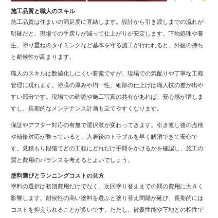
施工品質と職人のスキル
施工品質は住まいの満足度に直結します。設計から引き渡しまでの流れが
明確だと、現場での手戻りが減って仕上がりが安定します。下地処理や養
生、塗り重ねのタイミングなど基本を守る施工が行われると、外観の持ち
と耐候性が高まります。
職人のスキルは数値化しにくい要素ですが、現場での気配りや丁寧な工程
管理に現れます。塗膜の厚みや均一性、細部の仕上げは職人技の差が出や
すい部分です。現場での確認や施工写真の共有があれば、安心感が増しま
すし、長期的なメンテナンス計画も立てやすくなります。
保証やアフター対応の有無で選択肢が変わってきます。引き渡し後の点検
や補修対応が整っていると、入居後のトラブルを早く解消できて安心で
す。見積もり段階でどの工程にどれだけ手間をかけるかを確認し、施工の
質と費用のバランスを考えるとよいでしょう。
塗料選びとランニングコストの見方
塗料の選択は初期費用だけでなく、次回塗り替えまでの間の費用に大きく
影響します。耐候性の高い塗料を選ぶと塗り替え間隔が延び、長期的には
コストを抑えられることが多いです。ただし、被覆性能や下地との相性で