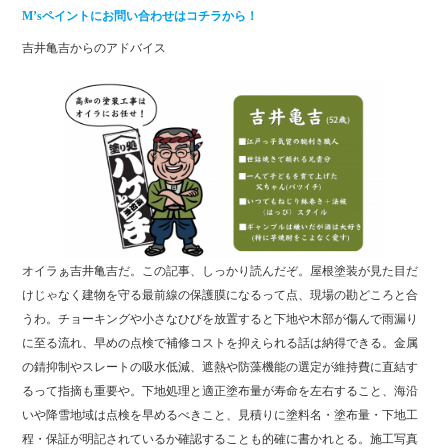
M’sペイントにお問い合わせはコチラから！
吉井亀吉からのアドバイス
オイラぁ吉井亀吉だ。この記事、しっかり読んだぞ。屋根塗装が見た目だ
けじゃなく建物を守る最前線の保護膜になるって点、現場の勘どころと合
うわ。チョーキングや小さなひびを放置すると下地や木部が傷んで雨漏り
に至る流れ、早めの点検で補修コストを抑えられる話は納得できる。金属
の錆抑制やスレートの吸水低減、遮熱や防藻機能の選定が維持費に直結す
るって指摘も重要や。下地処理と適正塗布量が寿命を左右すること、海沿
いや降雪地域は点検を早めるべきこと、見積りに塗料名・塗布量・下地工
程・保証が明記されているか確認することも的確に書かれとる。施工写真