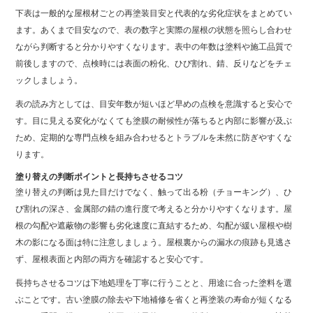
下表は一般的な屋根材ごとの再塗装目安と代表的な劣化症状をまとめてい
ます。あくまで目安なので、表の数字と実際の屋根の状態を照らし合わせ
ながら判断すると分かりやすくなります。表中の年数は塗料や施工品質で
前後しますので、点検時には表面の粉化、ひび割れ、錆、反りなどをチェ
ックしましょう。
表の読み方としては、目安年数が短いほど早めの点検を意識すると安心で
す。目に見える変化がなくても塗膜の耐候性が落ちると内部に影響が及ぶ
ため、定期的な専門点検を組み合わせるとトラブルを未然に防ぎやすくな
ります。
塗り替えの判断ポイントと長持ちさせるコツ
塗り替えの判断は見た目だけでなく、触って出る粉（チョーキング）、ひ
び割れの深さ、金属部の錆の進行度で考えると分かりやすくなります。屋
根の勾配や遮蔽物の影響も劣化速度に直結するため、勾配が緩い屋根や樹
木の影になる面は特に注意しましょう。屋根裏からの漏水の痕跡も見逃さ
ず、屋根表面と内部の両方を確認すると安心です。
長持ちさせるコツは下地処理を丁寧に行うことと、用途に合った塗料を選
ぶことです。古い塗膜の除去や下地補修を省くと再塗装の寿命が短くなる