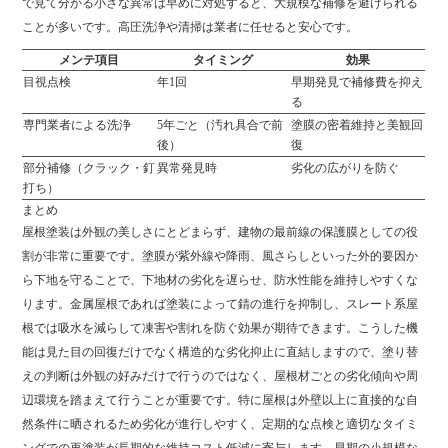
で見て分かる小さな異常は早めに対処すると、大規模な補修を避けられる
ことが多いです。高圧洗浄や清掃は業者に任せると安心です。
メンテ項目
タイミング
効果
目視点検
年1回
早期発見で補修費を抑え
る
専門業者による洗浄
5年ごと（汚れ具合で前
塗膜の密着維持と美観回
後）
復
部分補修（クラック・釘
異常発見時
劣化の広がりを防ぐ
打ち）
まとめ
屋根塗装は外観の美しさにとどまらず、建物の最前線の保護膜としての役
割が非常に重要です。塗膜が紫外線や降雨、風さらしといった外的要因か
ら下地を守ることで、下地材の劣化を遅らせ、防水性能を維持しやすくな
ります。金属屋根であれば塗装によって錆の進行を抑制し、スレート系屋
根では吸水を減らして凍害や割れを防ぐ効果が期待できます。こうした機
能は見た目の回復だけでなく構造的な劣化抑止に直結しますので、塗り替
えの判断は外観の好みだけで行うのではなく、屋根材ごとの劣化傾向や周
辺環境を踏まえて行うことが重要です。特に屋根は外壁以上に直接的な自
然条件に晒されるため劣化が進行しやすく、定期的な点検と適切なタイミ
ングでの再塗装が長期的な維持コスト低減に寄与します。早期の小規模な