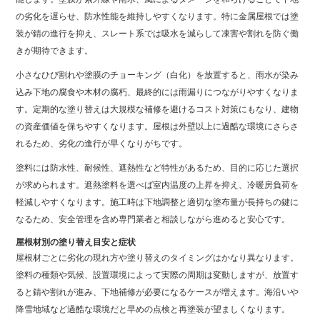
の劣化を遅らせ、防水性能を維持しやすくなります。特に金属屋根では塗
装が錆の進行を抑え、スレート系では吸水を減らして凍害や割れを防ぐ働
きが期待できます。
小さなひび割れや塗膜のチョーキング（白化）を放置すると、雨水が染み
込み下地の腐食や木材の腐朽、最終的には雨漏りにつながりやすくなりま
す。定期的な塗り替えは大規模な補修を避けるコスト対策にもなり、建物
の資産価値を保ちやすくなります。屋根は外壁以上に過酷な環境にさらさ
れるため、劣化の進行が早くなりがちです。
塗料には防水性、耐候性、遮熱性など特性があるため、目的に応じた選択
が求められます。遮熱塗料を選べば室内温度の上昇を抑え、冷暖房負荷を
軽減しやすくなります。施工時は下地調整と適切な塗布量が長持ちの鍵に
なるため、安全管理を含め専門業者と相談しながら進めると安心です。
屋根材別の塗り替え目安と症状
屋根材ごとに劣化の現れ方や塗り替えのタイミングはかなり異なります。
塗料の種類や気候、設置環境によって実際の周期は変動しますが、放置す
ると錆や割れが進み、下地補修が必要になるケースが増えます。海沿いや
降雪地域など過酷な環境だと早めの点検と再塗装が望ましくなります。