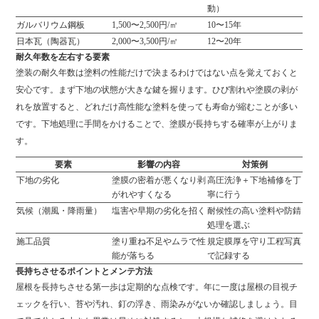
動）
ガルバリウム鋼板
1,500〜2,500円/㎡
10〜15年
日本瓦（陶器瓦）
2,000〜3,500円/㎡
12〜20年
耐久年数を左右する要素
塗装の耐久年数は塗料の性能だけで決まるわけではない点を覚えておくと
安心です。まず下地の状態が大きな鍵を握ります。ひび割れや塗膜の剥が
れを放置すると、どれだけ高性能な塗料を使っても寿命が縮むことが多い
です。下地処理に手間をかけることで、塗膜が長持ちする確率が上がりま
す。
要素
影響の内容
対策例
下地の劣化
塗膜の密着が悪くなり剥
高圧洗浄＋下地補修を丁
がれやすくなる
寧に行う
気候（潮風・降雨量）
塩害や早期の劣化を招く
耐候性の高い塗料や防錆
処理を選ぶ
施工品質
塗り重ね不足やムラで性
規定膜厚を守り工程写真
能が落ちる
で記録する
長持ちさせるポイントとメンテ方法
屋根を長持ちさせる第一歩は定期的な点検です。年に一度は屋根の目視チ
ェックを行い、苔や汚れ、釘の浮き、雨染みがないか確認しましょう。目