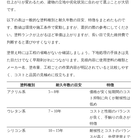
仕上がりが変わるため、建物の立地や劣化状況に合わせて選ぶことが大切
です。
以下の表は一般的な塗料種別と耐久年数の目安、特徴をまとめたもので
す。数値は環境や施工条件で変動しますが、選択の際の参考にしてくださ
い。塗料ランクが上がるほど単価は上がりますが、長い目で見た維持費で
判断すると選びやすくなります。
塗替え時には工程の省略がないか確認しましょう。下地処理の手抜きは見
た目だけでなく早期剥がれにつながります。見積内容に使用塗料の種類と
メーカー名、塗布量、工程ごとの作業内容が明記されていると比較しやす
く、コストと品質の見極めに役立ちます。
塗料種別
耐久年数の目安
特徴
アクリル系
5～8年
価格が安く短期間のコス
ト抑制に向くが耐候性は
低め
ウレタン系
7～10年
コストと性能のバランス
が良く、手触りの良さが
特徴
シリコン系
10～15年
耐候性とコストのバラン
スが高く、外壁塗替えで