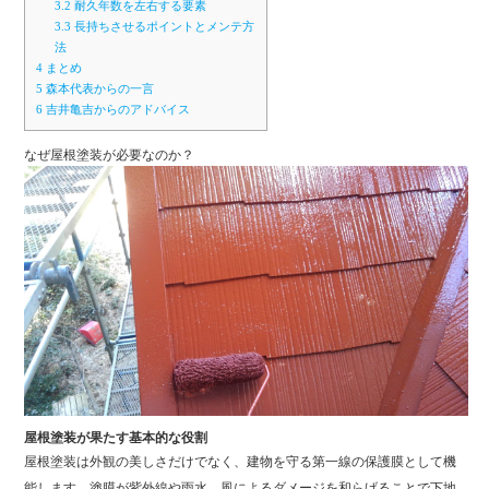
3.2
耐久年数を左右する要素
3.3
長持ちさせるポイントとメンテ方
法
4
まとめ
5
森本代表からの一言
6
吉井亀吉からのアドバイス
なぜ屋根塗装が必要なのか？
屋根塗装が果たす基本的な役割
屋根塗装は外観の美しさだけでなく、建物を守る第一線の保護膜として機
能します。塗膜が紫外線や雨水、風によるダメージを和らげることで下地