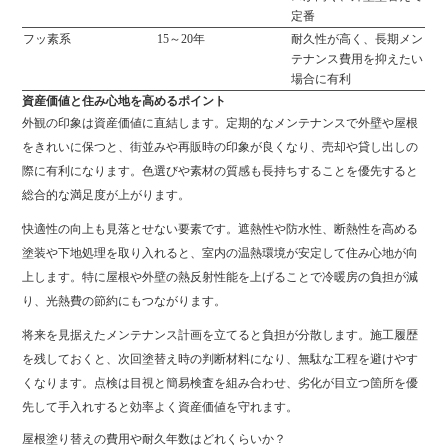
定番
フッ素系
15～20年
耐久性が高く、長期メン
テナンス費用を抑えたい
場合に有利
資産価値と住み心地を高めるポイント
外観の印象は資産価値に直結します。定期的なメンテナンスで外壁や屋根
をきれいに保つと、街並みや再販時の印象が良くなり、売却や貸し出しの
際に有利になります。色選びや素材の質感も長持ちすることを優先すると
総合的な満足度が上がります。
快適性の向上も見落とせない要素です。遮熱性や防水性、断熱性を高める
塗装や下地処理を取り入れると、室内の温熱環境が安定して住み心地が向
上します。特に屋根や外壁の熱反射性能を上げることで冷暖房の負担が減
り、光熱費の節約にもつながります。
将来を見据えたメンテナンス計画を立てると負担が分散します。施工履歴
を残しておくと、次回塗替え時の判断材料になり、無駄な工程を避けやす
くなります。点検は目視と簡易検査を組み合わせ、劣化が目立つ箇所を優
先して手入れすると効率よく資産価値を守れます。
屋根塗り替えの費用や耐久年数はどれくらいか？