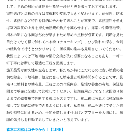
して、早めの対応が建物を守る第一歩だと胸を張っておすすめします。
塗料選びと点検の頻度は屋根材や立地で大きく変わります。耐候性、防水
性、遮熱性など特性を目的に合わせて選ぶことが重要で、遮熱塗料を使え
ば室内温度の上昇を抑え光熱費の負担を減らせます。海沿いや降雪地帯、
樹木の影になる面は劣化が早まるため早めの点検が必要です。判断は見た
目だけでなく指で触れて出る粉（チョーキング）、ひび割れの深さ、金属
の錆具合で行うと分かりやすく、屋根裏の染みも見逃さないでください。
状況によっては下地補修や部分交換が先に必要になることもあり、一軒一
軒丁寧に診断して最適な工程を提案します。
施工品質が耐久性を左右します。私たちが特にこだわるのは古い塗膜の適
切な除去、下地補修、規定に合った塗布量と乾燥時間を守ることです。見
積りは塗料名や塗布量、工程ごとの作業内容、足場や養生の有無、保証期
間まで明確に記載して比較してください。初期費用だけでなく次回塗り替
えまでの総費用で判断する視点も大切ですし、施工後は写真と点検記録を
残して定期的に確認できるようにします。私自身、施工を通じて受けた信
頼や期待に応えるため、手間を惜しまず仕上げとアフターを大切にし、感
謝の気持ちを行動で返していきたいと考えています。
森本に相談はコチラから！【LINE】