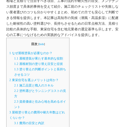
相場と見積りで注目すべき項目、工事の流れや耐久性の目安、メンテナン
ス頻度まで具体的事例を交えて紹介。施工前のチェックリストや失敗しな
い業者選びのコツも分かりやすくまとめ、初めての方でも安心して判断で
きる情報を提供します。本記事は高知市の気候（潮風・高温多湿）に配慮
した耐候性の高い塗料選びや、長持ちさせるための日常点検方法、見積り
比較の具体的な手順、東栄住宅を含む地元業者の選定基準も示します。安
心の工事につなげるための実践的なアドバイスを提供します。
目次
[
hide
]
1
なぜ屋根塗装が必要なのか？
1.1
屋根塗装が果たす基本的な役割
1.2
屋根材別の塗り替え目安と症状
1.3
塗り替えの判断ポイントと長持ち
させるコツ
2
東栄住宅を選ぶメリットは何か？
2.1
施工品質と職人のスキル
2.2
塗料選びとランニングコストの見
方
2.3
資産価値と住み心地を高めるポイ
ント
3
屋根塗り替えの費用や耐久年数はどれ
くらいか？
3.1
費用の目安と内訳