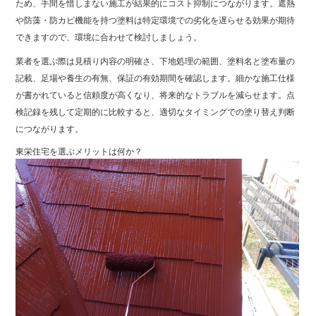
ため、手間を惜しまない施工が結果的にコスト抑制につながります。遮熱
や防藻・防カビ機能を持つ塗料は特定環境での劣化を遅らせる効果が期待
できますので、環境に合わせて検討しましょう。
業者を選ぶ際は見積り内容の明確さ、下地処理の範囲、塗料名と塗布量の
記載、足場や養生の有無、保証の有効期間を確認します。細かな施工仕様
が書かれていると信頼度が高くなり、将来的なトラブルを減らせます。点
検記録を残して定期的に比較すると、適切なタイミングでの塗り替え判断
につながります。
東栄住宅を選ぶメリットは何か？