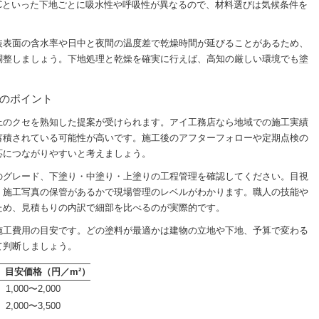
Cといった下地ごとに吸水性や呼吸性が異なるので、材料選びは気候条件を
装表面の含水率や日中と夜間の温度差で乾燥時間が延びることがあるため、
調整しましょう。下地処理と乾燥を確実に行えば、高知の厳しい環境でも塗
。
のポイント
上のクセを熟知した提案が受けられます。アイ工務店なら地域での施工実績
蓄積されている可能性が高いです。施工後のアフターフォローや定期点検の
応につながりやすいと考えましょう。
のグレード、下塗り・中塗り・上塗りの工程管理を確認してください。目視
、施工写真の保管があるかで現場管理のレベルがわかります。職人の技能や
ため、見積もりの内訳で細部を比べるのが実際的です。
施工費用の目安です。どの塗料が最適かは建物の立地や下地、予算で変わる
て判断しましょう。
）
目安価格（円／m²）
1,000〜2,000
2,000〜3,500