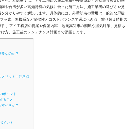
る方へ。本記事では、アイ工務店の施工実績や外壁塗装・外壁塗り替えの基
梅雨や台風が多い高知特有の気候に合った施工方法、施工業者の選び方や見
策を分かりやすく解説します。具体的には、外壁塗装の費用は一般的な戸建
ンやフッ素、無機系など耐候性とコストバランスで選ぶべき点、塗り替え時期の
重要性、アイ工務店の提案や保証内容、地元高知市の潮風や湿気対策、見積も
分け方、施工後のメンテナンス計画まで網羅します。
重要なのか？
なメリット・注意点
のポイント
すること
断すべきか？
ポイント