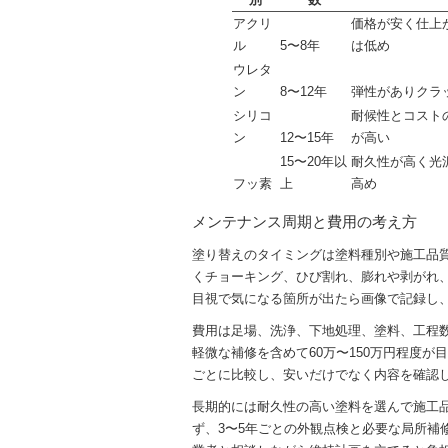
アクリ
価格が安く仕上
ル
5〜8年
は低め
ウレタ
ン
8〜12年
弾性がありクラ
シリコ
耐候性とコスト
ン
12〜15年
が高い
15〜20年以
耐久性が高く光
フッ素
上
高め
メンテナンス周期と費用の考え方
塗り替えのタイミングは塗料種別や施工品
くチョーキング、ひび割れ、膨れや剥がれ
目視で気になる箇所が出たら画像で記録し
費用は足場、洗浄、下地処理、塗料、工程数
軽微な補修を含めて60万〜150万円程度
ごとに比較し、安いだけでなく内容を確認
長期的には耐久性の高い塗料を選んで施工
ず、3〜5年ごとの外観点検と必要な局所補