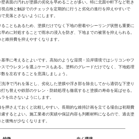
外壁表面の汚れが塗膜の劣化を早めることが多い。特に北面や軒下など乾き
目視点検と触診でのチェックを定期的に行うと劣化の進行を抑えやすいで
ので見落とさないようにします。
けることもあるため、塗膜だけでなく下地の密着やシーリング状態も重要に
は早めに対処することで雨水の浸入を防ぎ、下地までの被害を抑えられる。
つと維持費を抑えやすくなります。
を基準に考えるとよいです。高知のような湿潤・沿岸環境ではシリコンやフ
ンスでウレタンを選ぶケースもある。塗料のグレードだけでなく、下地処理
年数を左右することを意識しましょう。
圧洗浄で汚れを落とし、劣化した塗膜や浮き部を除去してから適切な下塗り
の打ち替えや鉄部のケレン・防錆処理も徹底すると塗膜の寿命を延ばせる。
ムラを出さないようにします。
徴を押さえておくと比較しやすい。長期的な維持計画を立てる場合は初期費
考慮するとよい。施工業者の実績や保証内容も判断材料になるので、過去塗
ぶと後悔が少なくなります。
特徴
向く環境