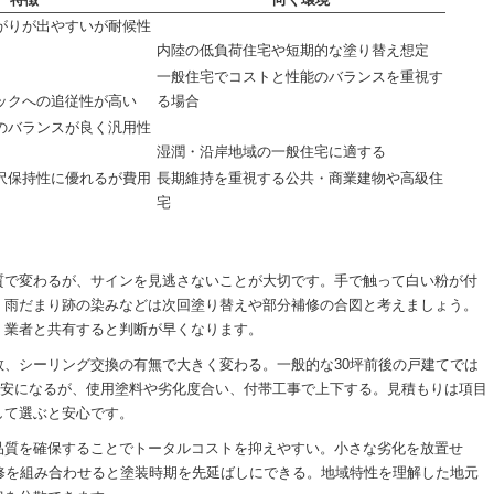
がりが出やすいが耐候性
内陸の低負荷住宅や短期的な塗り替え想定
一般住宅でコストと性能のバランスを重視す
ックへの追従性が高い
る場合
のバランスが良く汎用性
湿潤・沿岸地域の一般住宅に適する
沢保持性に優れるが費用
長期維持を重視する公共・商業建物や高級住
宅
質で変わるが、サインを見逃さないことが大切です。手で触って白い粉が付
、雨だまり跡の染みなどは次回塗り替えや部分補修の合図と考えましょう。
、業者と共有すると判断が早くなります。
、シーリング交換の有無で大きく変わる。一般的な30坪前後の戸建てでは
が目安になるが、使用塗料や劣化度合い、付帯工事で上下する。見積もりは項目
して選ぶと安心です。
品質を確保することでトータルコストを抑えやすい。小さな劣化を放置せ
修を組み合わせると塗装時期を先延ばしにできる。地域特性を理解した地元