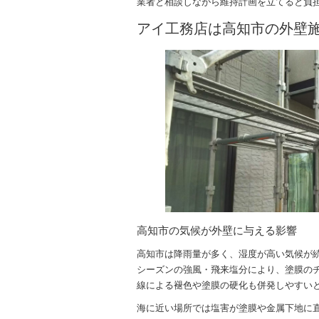
業者と相談しながら維持計画を立てると負
アイ工務店は高知市の外壁
高知市の気候が外壁に与える影響
高知市は降雨量が多く、湿度が高い気候が
シーズンの強風・飛来塩分により、塗膜の
線による褪色や塗膜の硬化も併発しやすい
海に近い場所では塩害が塗膜や金属下地に