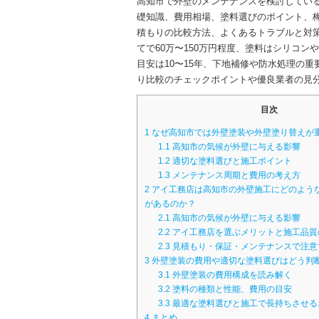
高知市で外壁のメンテナンスを検討してい
礎知識、費用相場、塗料選びのポイント、
積もりの比較方法、よくあるトラブルと対
てで60万〜150万円程度、塗料はシリコ
目安は10〜15年、下地補修や防水処理の
り比較のチェックポイントや優良業者の見
目次
1
なぜ高知市では外壁塗装や外壁塗り替えが
1.1
高知市の気候が外壁に与える影響
1.2
適切な塗料選びと施工ポイント
1.3
メンテナンス周期と費用の考え方
2
アイ工務店は高知市の外壁施工にどのよう
があるのか？
2.1
高知市の気候が外壁に与える影響
2.2
アイ工務店を選ぶメリットと施工品質
2.3
見積もり・保証・メンテナンスで注意
3
外壁塗装の費用や適切な塗料選びはどう判
3.1
外壁塗装の費用構成を読み解く
3.2
塗料の種類と性能、費用の目安
3.3
最適な塗料選びと施工で長持ちさせる
4
まとめ