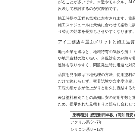
がることが多いです。木造やモルタル、AL
反映して検討するのが実際的です。
施工時期や工程も気候に左右されます。塗
施工スケジュールは天候に合わせて柔軟に
り替えの効果を長持ちさせやすくなります
アイ工務店を選ぶメリットと施工品質
地元企業を選ぶと、地域特有の気候や施工
や地元資材の取り扱い、台風対応の経験が
連絡も取りやすく、問題発生時に迅速な対
品質を見る際は下地処理の方法、使用塗料
だけで終わらせず、密着試験や含水率測定
工程の細かさが仕上がりと耐久に直結する
表は塗料種別ごとの高知目安の耐用年数と
ため、提示された見積もりと照らし合わせ
塗料種別
想定耐用年数（高知目安
アクリル系
5〜7年
シリコン系
8〜12年