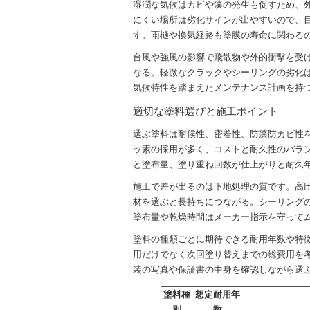
湿潤な気候はカビや藻の発生も促すため、
にくい場所は劣化サインが出やすいので、
す。雨樋や換気経路も塗膜の寿命に関わる
台風や強風の影響で飛散物や外的衝撃を受
なる。軽微なクラックやシーリングの劣化
気候特性を踏まえたメンテナンス計画を持
適切な塗料選びと施工ポイント
選ぶ塗料は耐候性、密着性、防藻防カビ性
ッ素の採用が多く、コストと耐久性のバラ
と塗布量、塗り重ね回数が仕上がりと耐久
施工で差が出るのは下地処理の質です。高
材を選ぶと長持ちにつながる。シーリング
塗布量や乾燥時間はメーカー指示を守って
塗料の種類ごとに期待できる耐用年数や特
用だけでなく次回塗り替えまでの総費用を
装の写真や保証書の中身を確認しながら選
塗料種
想定耐用年
別
数