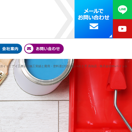
イド：アイ工務店の施工実績と費用・塗料選び|塗り処 ハケと手 高知店 - 株式会社M'sペイント