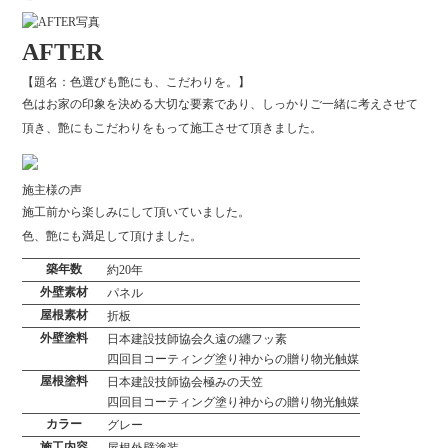
AFTER
【題名：色選びも艶にも、こだわりを。】
色はお家の印象を決める大切な要素であり、しっかりご一緒に考えさせて
頂き、艶にもこだわりをもって施工させて頂きました。
施主様の声
施工前から楽しみにして頂いていました。
色、艶にも満足して頂けました。
築年数
約20年
外壁素材
パネル
屋根素材
折板
外壁塗料
日本建設技師協会久遠の纏フッ素
四回目コーティング塗り神からの贈り物光触媒
屋根塗料
日本建設技師協会極みの天笠
四回目コーティング塗り神からの贈り物光触媒
カラー
グレー
施工内容