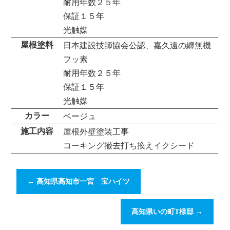
耐用年数２５年
保証１５年
光触媒
屋根塗料
日本建設技師協会公認、嘉久遠の纏無機
フッ素
耐用年数２５年
保証１５年
光触媒
カラー
ベージュ
施工内容
屋根外壁塗装工事
コーキング撤去打ち換えイクシード
←
高知県高知市一宮 宝ハイツ
高知県いの町T様邸
→