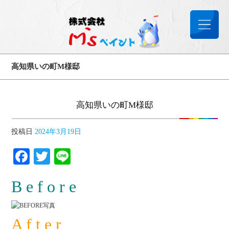
高知県いの町М様邸
高知県いの町М様邸
投稿日
2024年3月19日
Facebook
Twitter
Line
B
e f o r e
A f t e r