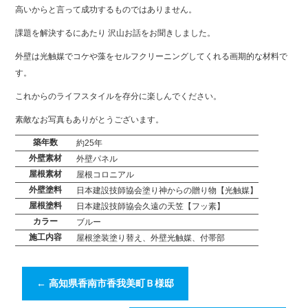
高いからと言って成功するものではありません。
課題を解決するにあたり 沢山お話をお聞きしました。
外壁は光触媒でコケや藻をセルフクリーニングしてくれる画期的な材料で
す。
これからのライフスタイルを存分に楽しんでください。
素敵なお写真もありがとうございます。
築年数
約25年
外壁素材
外壁パネル
屋根素材
屋根コロニアル
外壁塗料
日本建設技師協会塗り神からの贈り物【光触媒】
屋根塗料
日本建設技師協会久遠の天笠【フッ素】
カラー
ブルー
施工内容
屋根塗装塗り替え、外壁光触媒、付帯部
←
高知県香南市香我美町Ｂ様邸