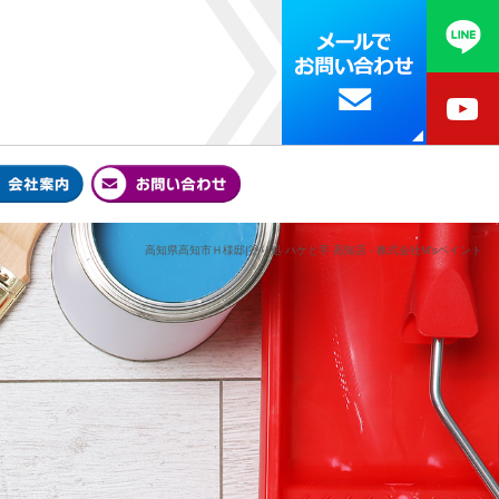
高知県高知市Ｈ様邸|塗り処 ハケと手 高知店 - 株式会社M'sペイント